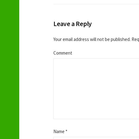
v
i
Leave a Reply
g
Your email address will not be published.
Requ
a
Comment
t
i
o
n
Name
*