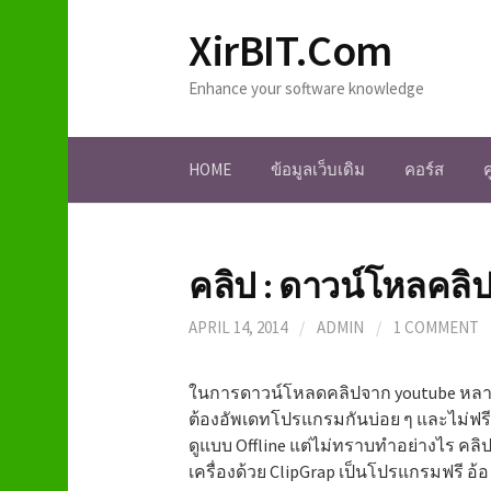
S
XirBIT.Com
k
i
Enhance your software knowledge
p
t
o
HOME
ข้อมูลเว็บเดิม
คอร์ส
c
o
n
t
คลิป : ดาวน์โหลคลิป
e
n
APRIL 14, 2014
/
ADMIN
/
1 COMMENT
t
ในการดาวน์โหลดคลิปจาก youtube หลาย
ต้องอัพเดทโปรแกรมกันบ่อย ๆ และไม่ฟรีเ
ดูแบบ Offline แต่ไม่ทราบทำอย่างไร คลิ
เครื่องด้วย ClipGrap เป็นโปรแกรมฟรี อ