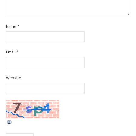
a
t
Name
*
i
o
Email
*
n
Website