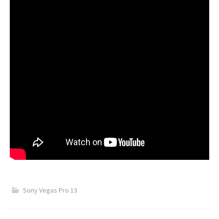
h
f
o
r
:
Sony Vegas Pro 13