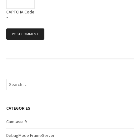
CAPTCHA Code
*
S
e
a
r
c
CATEGORIES
h
f
Camtasia 9
o
r
DebugMode FrameServer
: