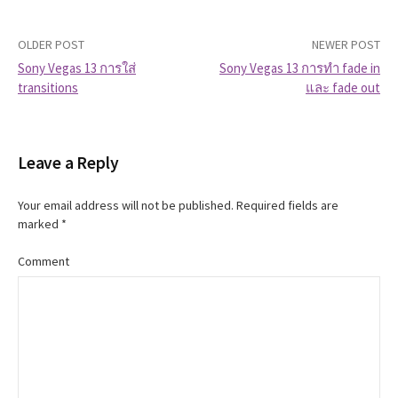
OLDER POST
NEWER POST
Sony Vegas 13 การใส่
Sony Vegas 13 การทำ fade in
transitions
และ fade out
P
o
Leave a Reply
s
t
Your email address will not be published.
Required fields are
marked
*
n
Comment
a
v
i
g