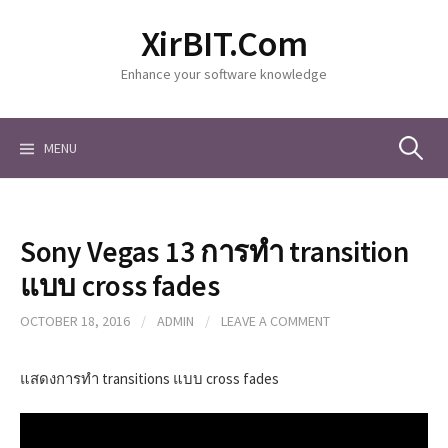
S
XirBIT.Com
k
i
Enhance your software knowledge
p
t
o
c
MENU
S
o
n
t
e
e
Sony Vegas 13 การทำ transition
n
a
t
แบบ cross fades
OCTOBER 18, 2016
/
ADMIN
/
LEAVE A COMMENT
r
แสดงการทำ transitions แบบ cross fades
c