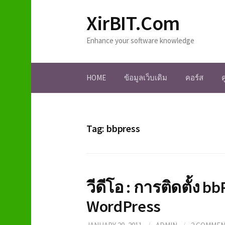
S
XirBIT.Com
k
i
Enhance your software knowledge
p
t
o
HOME
ข้อมูลเว็บเดิม
คอร์ส
c
o
n
t
e
Tag: bbpress
n
t
วีดีโอ : การติดตั้ง
WordPress