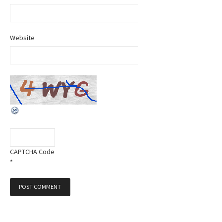
n
Website
CAPTCHA Code
*