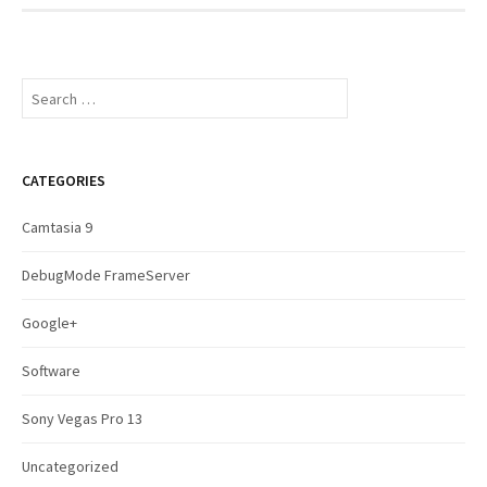
S
e
a
r
c
CATEGORIES
h
f
Camtasia 9
o
r
DebugMode FrameServer
:
Google+
Software
Sony Vegas Pro 13
Uncategorized