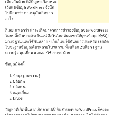
h
เดียวกันด้วย ก็มีปัญหาเกือบหมด
เว้นแต่ข้อมูล WordPress จึงนึก
ไปนึกมาว่า สาเหตุมันเกิดจาก
f
อะไร
ก็เลยเดาเอาว่า น่าจะเกิดมาจากการสำรองข้อมูลของ WordPress
o
โดยปลั๊กอินบางตัวเป็นแน่ คือในโฮสต์ผมเขาให้ฐานข้อมูล MySQL
มา 50 ฐาน และใช้กันหลาย ๆ เว็บก็เลยใช้กันอย่างประหยัด เลยอัด
r
ไปซะฐานข้อมูลเดียวหลายโปรแกรม ทั้งบล็อก 2 บล็อก 1 ฐาน
ความรู้ สมุดเยี่ยม และลองใช้ drupal ด้วย
:
ข้อมูลมีดังนี้
ข้อมูลฐานความรู้
บล็อก ๑
บล็อก ๒
สมุดเยี่ยม
Drupal
ปัญหาที่เกิดขึ้นหากเกิดจากปลั๊กอินสำรองของ WordPress ก็คงจะ