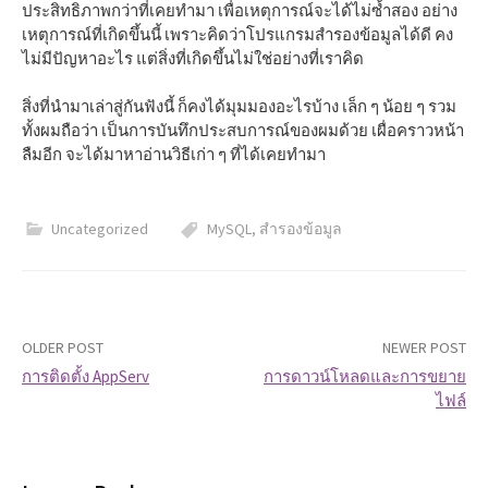
ประสิทธิภาพกว่าที่เคยทำมา เพื่อเหตุการณ์จะได้ไม่ซ้ำสอง อย่าง
เหตุการณ์ที่เกิดขึ้นนี้ เพราะคิดว่าโปรแกรมสำรองข้อมูลได้ดี คง
ไม่มีปัญหาอะไร แต่สิ่งที่เกิดขึ้นไม่ใช่อย่างที่เราคิด
สิ่งที่นำมาเล่าสู่กันฟังนี้ ก็คงได้มุมมองอะไรบ้าง เล็ก ๆ น้อย ๆ รวม
ทั้งผมถือว่า เป็นการบันทึกประสบการณ์ของผมด้วย เผื่อคราวหน้า
ลืมอีก จะได้มาหาอ่านวิธีเก่า ๆ ที่ได้เคยทำมา
Uncategorized
MySQL
,
สำรองข้อมูล
OLDER POST
NEWER POST
การติดตั้ง AppServ
การดาวน์โหลดและการขยาย
ไฟล์
P
o