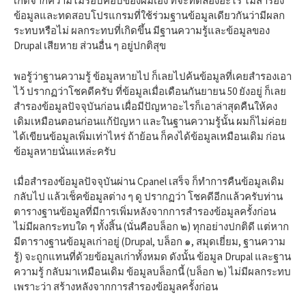
เกิดจากความไม่รอบคอบของผมเอง ที่จะทดลองอะไร ไม่สำรอง
ข้อมูลและทดสอบโปรแกรมที่ใช้ร่วมฐานข้อมูลเดียวกันว่ามีผลก
ระทบหรือไม่ ผลกระทบที่เกิดขึ้น มีฐานความรู้และข้อมูลของ
Drupal เสียหาย ส่วนอื่น ๆ อยู่ปกติสุข
พอรู้ว่าฐานความรู้ ข้อมูลหายไป ก็เลยไปค้นข้อมูลที่เคยสำรองเอา
ไว้ ปรากฏว่าโชคดีครับ ที่ข้อมูลเมื่อเดือนกันยายน 50 ยังอยู่ ก็เลย
สำรองข้อมูลปัจจุบันก่อน เผื่อมีปัญหาอะไรก็เอาล่าสุดคืนให้คง
เดิมเหมือนตอนก่อนแก้ปัญหา และในฐานความรู้นั้น ผมก็ไม่ค่อย
ได้เขียนข้อมูลเพิ่มเท่าไหร่ ถ้าย้อน ก็คงได้ข้อมูลเหมือนเดิม ก่อน
ข้อมูลหายนั่นแหล่ะครับ
เมื่อสำรองข้อมูลปัจจุบันผ่าน Cpanel เสร็จ ก็ทำการคืนข้อมูลเดิม
กลับไป แล้วเช็คข้อมูลต่าง ๆ ดู ปรากฏว่า โชคดีอีกแล้วครับท่าน
ตารางฐานข้อมูลที่มีการเพิ่มหลังจากการสำรองข้อมูลครั้งก่อน
ไม่มีผลกระทบใด ๆ ทั้งสิ้น (นั่นคือบล็อก ๒) ทุกอย่างปกติดี แต่หาก
มีตารางฐานข้อมูลเก่าอยู่ (Drupal, บล็อก ๑, สมุดเยี่ยม, ฐานความ
รู้) จะถูกแทนที่ด้วยข้อมูลเก่าทั้งหมด ดังนั้น ข้อมูล Drupal และฐาน
ความรู้ กลับมาเหมือนเดิม ข้อมูลบล็อกนี้ (บล็อก ๒) ไม่มีผลกระทบ
เพราะว่า สร้างหลังจากการสำรองข้อมูลครั้งก่อน