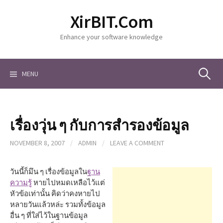
S
XirBIT.Com
k
i
Enhance your software knowledge
p
t
o
c
MENU
S
o
n
t
e
e
เรื่องวุ่น ๆ กับการสำรองข้อมูล
n
a
t
NOVEMBER 8, 2007
/
ADMIN
/
LEAVE A COMMENT
r
วันนี้ก็มึน ๆ เรื่องข้อมูลใน
ฐาน
ความรู้
หายไปหมดเหลือไว้แต่
หัวข้อเท่านั้น คิดว่าคงหายไป
c
หลายวันแล้วหล่ะ รวมทั้งข้อมูล
อื่น ๆ ที่ใส่ไว้ในฐานข้อมูล