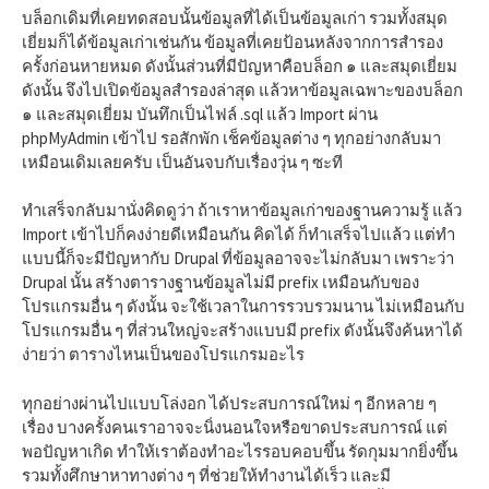
บล็อกเดิมที่เคยทดสอบนั้นข้อมูลที่ได้เป็นข้อมูลเก่า รวมทั้งสมุด
เยี่ยมก็ได้ข้อมูลเก่าเช่นกัน ข้อมูลที่เคยป้อนหลังจากการสำรอง
ครั้งก่อนหายหมด ดังนั้นส่วนที่มีปัญหาคือบล็อก ๑ และสมุดเยี่ยม
ดังนั้น จึงไปเปิดข้อมูลสำรองล่าสุด แล้วหาข้อมูลเฉพาะของบล็อก
๑ และสมุดเยี่ยม บันทึกเป็นไฟล์ .sql แล้ว Import ผ่าน
phpMyAdmin เข้าไป รอสักพัก เช็คข้อมูลต่าง ๆ ทุกอย่างกลับมา
เหมือนเดิมเลยครับ เป็นอันจบกับเรื่องวุ่น ๆ ซะที
ทำเสร็จกลับมานั่งคิดดูว่า ถ้าเราหาข้อมูลเก่าของฐานความรู้ แล้ว
Import เข้าไปก็คงง่ายดีเหมือนกัน คิดได้ ก็ทำเสร็จไปแล้ว แต่ทำ
แบบนี้ก็จะมีปัญหากับ Drupal ที่ข้อมูลอาจจะไม่กลับมา เพราะว่า
Drupal นั้น สร้างตารางฐานข้อมูลไม่มี prefix เหมือนกับของ
โปรแกรมอื่น ๆ ดังนั้น จะใช้เวลาในการรวบรวมนาน ไม่เหมือนกับ
โปรแกรมอื่น ๆ ที่ส่วนใหญ่จะสร้างแบบมี prefix ดังนั้นจึงค้นหาได้
ง่ายว่า ตารางไหนเป็นของโปรแกรมอะไร
ทุกอย่างผ่านไปแบบโล่งอก ได้ประสบการณ์ใหม่ ๆ อีกหลาย ๆ
เรื่อง บางครั้งคนเราอาจจะนิ่งนอนใจหรือขาดประสบการณ์ แต่
พอปัญหาเกิด ทำให้เราต้องทำอะไรรอบคอบขึ้น รัดกุมมากยิ่งขึ้น
รวมทั้งศึกษาหาทางต่าง ๆ ที่ช่วยให้ทำงานได้เร็ว และมี