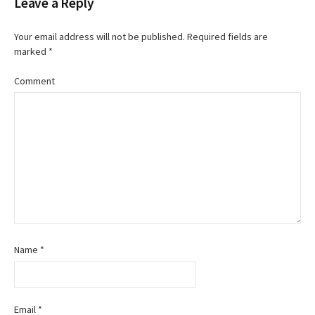
Leave a Reply
s
t
Your email address will not be published.
Required fields are
marked
*
n
Comment
a
v
i
g
a
t
Name
*
i
o
Email
*