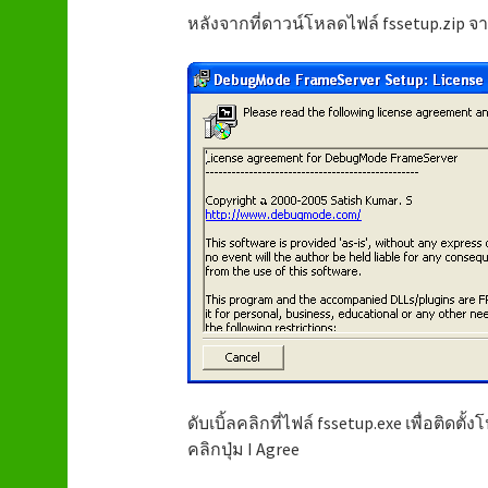
หลังจากที่ดาวน์โหลดไฟล์ fssetup.zip จ
ดับเบิ้ลคลิกที่ไฟล์ fssetup.exe เพื่อติด
คลิกปุ่ม I Agree