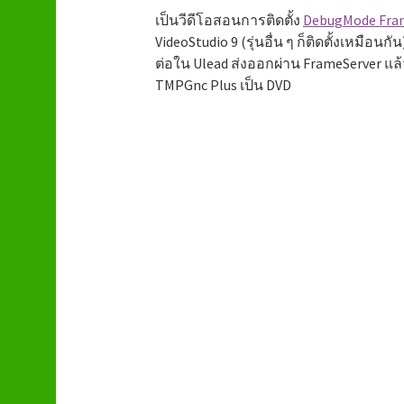
เป็นวีดีโอสอนการติดตั้ง
DebugMode Fra
VideoStudio 9 (รุ่นอื่น ๆ ก็ติดตั้งเหมือนกั
ต่อใน Ulead ส่งออกผ่าน FrameServer แล
TMPGnc Plus เป็น DVD