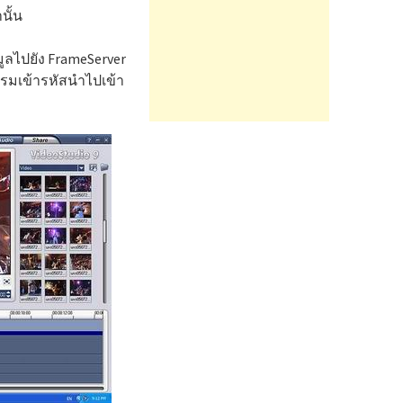
นั้น
มูลไปยัง FrameServer
กรมเข้ารหัสนำไปเข้า