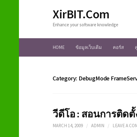
S
XirBIT.Com
k
i
Enhance your software knowledge
p
t
o
HOME
ข้อมูลเว็บเดิม
คอร์ส
c
o
n
t
e
Category: DebugMode FrameSer
n
t
วีดีโอ : สอนการติดตั
MARCH 14, 2009
/
ADMIN
/
LEAVE A C