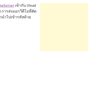
meServer
เข้ากับ Ulead
น) การส่งออกวีดีโอที่ตัด
้วนำไปเข้ารหัสด้วย