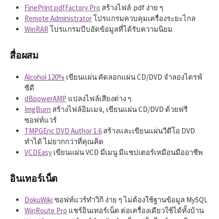
FinePrint pdfFactory Pro
สร้างไฟล์ .pdf ง่าย ๆ
Remote Administrator
โปรแกรมควบคุมเครื่องระยะไกล
WinRAR
โปรแกรมบีบอัดข้อมูลที่ได้รับความนิยม
สื่อผสม
Alcohol 120%
เขียนแผ่น คัดลอกแผ่น CD/DVD จำลองไดรฟ์
ซีดี
dBpowerAMP
แปลงไฟล์เสียงต่าง ๆ
ImgBurn
สร้างไฟล์อิมเมจ, เขียนแผ่น CD/DVD ด้วยฟรี
ซอฟท์แวร์
TMPGEnc DVD Author 1.6
สร้างและเขียนแผ่นวีดีโอ DVD
ทำได้ ไม่ยากกว่าที่คุณคิด
VCDEasy
เขียนแผ่น VCD มีเมนู มีแชปเตอร์เหมือนมืออาชีพ
อินเทอร์เน็ต
DokuWiki
ซอฟท์แวร์ทำวิกิ ง่าย ๆ ไม่ต้องใช้ฐานข้อมูล MySQL
WinRoute Pro
แชร์อินเทอร์เน็ต ต่อเครื่องเดียวใช้ได้ทั้งบ้าน