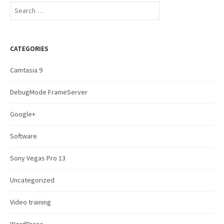
S
e
a
r
c
CATEGORIES
h
f
Camtasia 9
o
r
DebugMode FrameServer
:
Google+
Software
Sony Vegas Pro 13
Uncategorized
Video training
WordPress