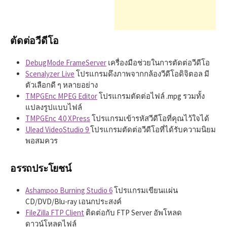
h
f
ตัดต่อวีดีโอ
o
DebugMode FrameServer
เครื่องมือช่วยในการตัดต่อวีดีโอ
Scenalyzer Live
โปรแกรมดึงภาพจากกล้องวีดีโอดิจิตอล มี
ตัวเลือกดี ๆ หลายอย่าง
r
TMPGEnc MPEG Editor
โปรแกรมตัดต่อไฟล์ .mpg รวมทั้ง
แปลงรูปแบบไฟล์
TMPGEnc 4.0 XPress
โปรแกรมเข้ารหัสวีดีโอที่คุณไว้ใจได้
:
Ulead VideoStudio 9
โปรแกรมตัดต่อวีดีโอที่ได้รับความนิยม
พอสมควร
อรรถประโยชน์
Ashampoo Burning Studio 6
โปรแกรมเขียนแผ่น
CD/DVD/Blu-ray เอนกประสงค์
FileZilla FTP Client
ติดต่อกับ FTP Server อัพโหลด
ดาวน์โหลดไฟล์