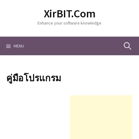
S
XirBIT.Com
k
i
Enhance your software knowledge
p
t
o
c
MENU
S
o
n
t
e
e
คู่มือโปรแกรม
n
a
t
r
c