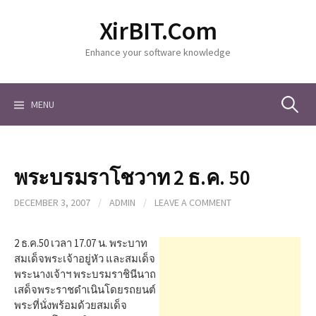
S
XirBIT.Com
k
i
Enhance your software knowledge
p
t
o
c
MENU
S
o
n
t
e
e
พระบรมราโชวาท 2 ธ.ค. 50
n
a
t
DECEMBER 3, 2007
/
ADMIN
/
LEAVE A COMMENT
r
2 ธ.ค.50 เวลา 17.07 น. พระบาท
สมเด็จพระเจ้าอยู่หัว และสมเด็จ
พระนางเจ้าฯ พระบรมราชินีนาถ
c
เสด็จพระราชดำเนินโดยรถยนต์
พระที่นั่งพร้อมด้วยสมเด็จ