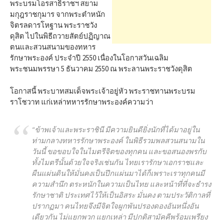
h
พระบรมโอรสาธิราชฯ สยาม
มกุฎราชกุมาร จากพระตำหนัก
จิตรลดารโหฐาน พระราชวัง
f
ดุสิต ไปในพิธีถวายสัตย์ปฏิญาณ
ตนและสวนสนามของทหาร
รักษาพระองค์ ประจำปี 2550 เนื่องในโอกาสวันเฉลิม
o
พระชนมพรรษา 5 ธันวาคม 2550 ณ พระลานพระราชวังดุสิต
r
โอกาสนี้ พระบาทสมเด็จพระเจ้าอยู่หัว พระราชทานพระบรม
ราโชวาท แก่เหล่าทหารรักษาพระองค์ความว่า
:
“ข้าพเจ้าและพระราชินี มีความยินดียิ่งนักที่ได้มาอยู่ใน
ท่ามกลางทหารรักษาพระองค์ ในพิธีรวมพลสวนสนามใน
วันนี้ ขอขอบใจในไมตรีจิตของทุกคน และขอสนองพรกับ
ทั้งไมตรีนั้นด้วยใจจริงเช่นกัน ไทยเรารักษาเอกราชและ
ผืนแผ่นดินให้มั่นคงเป็นปึกแผ่นมาได้ก็เพราะเราทุกคนมี
ความสำนึก ตระหนักในความเป็นไทย และหน้าที่ที่จะธำรง
รักษาชาติ ประเทศไว้ให้เป็นอิสระ มั่นคง ตามประวัติกาลที่
ปรากฏมา คนไทยจึงมีจิตใจผูกพันปรองดองอันหนึ่งอัน
เดียวกัน ไม่แยกพวก แยกเหล่า มีปกติสามัคคีพร้อมเพรียง