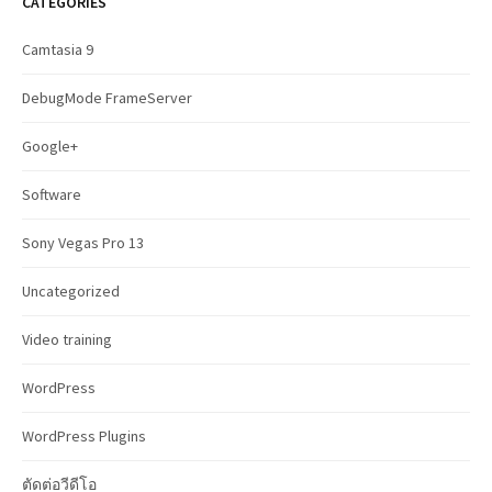
CATEGORIES
h
f
Camtasia 9
o
r
DebugMode FrameServer
:
Google+
Software
Sony Vegas Pro 13
Uncategorized
Video training
WordPress
WordPress Plugins
ตัดต่อวีดีโอ