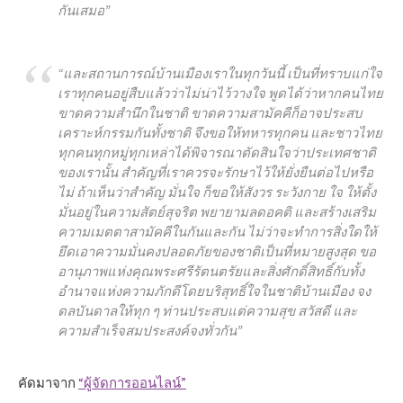
กันเสมอ”
“และสถานการณ์บ้านเมืองเราในทุกวันนี้ เป็นที่ทราบแก่ใจ
เราทุกคนอยู่สืบแล้วว่าไม่น่าไว้วางใจ พูดได้ว่าหากคนไทย
ขาดความสำนึกในชาติ ขาดความสามัคคีก็อาจประสบ
เคราะห์กรรมกันทั้งชาติ จึงขอให้ทหารทุกคน และชาวไทย
ทุกคนทุกหมู่ทุกเหล่าได้พิจารณาตัดสินใจว่าประเทศชาติ
ของเรานั้น สำคัญที่เราควรจะรักษาไว้ให้ยั่งยืนต่อไปหรือ
ไม่ ถ้าเห็นว่าสำคัญ มั่นใจ ก็ขอให้สังวร ระวังกาย ใจ ให้ตั้ง
มั่นอยู่ในความสัตย์สุจริต พยายามลดอคติ และสร้างเสริม
ความเมตตาสามัคคีในกันและกัน ไม่ว่าจะทำการสิ่งใดให้
ยึดเอาความมั่นคงปลอดภัยของชาติเป็นที่หมายสูงสุด ขอ
อานุภาพแห่งคุณพระศรีรัตนตรัยและสิ่งศักดิ์สิทธิ์กับทั้ง
อำนาจแห่งความภักดีโดยบริสุทธิ์ใจในชาติบ้านเมือง จง
ดลบันดาลให้ทุก ๆ ท่านประสบแต่ความสุข สวัสดี และ
ความสำเร็จสมประสงค์จงทั่วกัน”
คัดมาจาก
“ผู้จัดการออนไลน์”