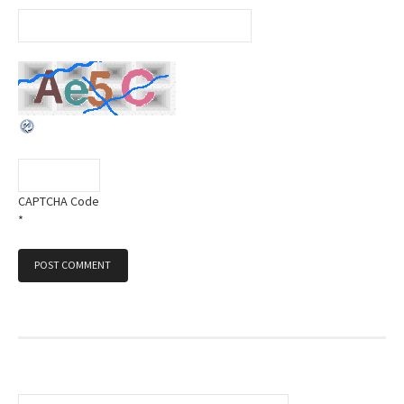
CAPTCHA Code
*
S