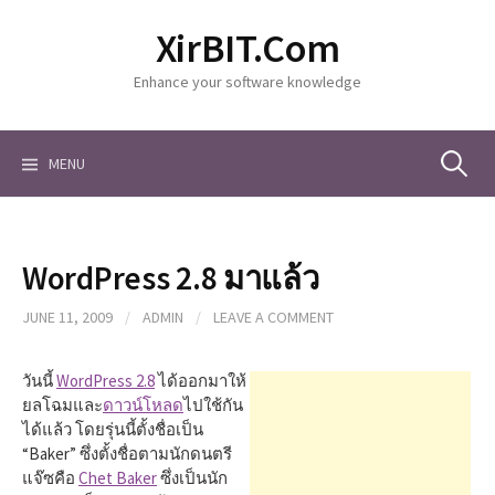
S
XirBIT.Com
k
i
Enhance your software knowledge
p
t
o
c
MENU
S
o
n
t
e
e
WordPress 2.8 มาแล้ว
n
a
t
JUNE 11, 2009
/
ADMIN
/
LEAVE A COMMENT
r
วันนี้
WordPress 2.8
ได้ออกมาให้
ยลโฉมและ
ดาวน์โหลด
ไปใช้กัน
ได้แล้ว โดยรุ่นนี้ตั้งชื่อเป็น
c
“Baker” ซึ่งตั้งชื่อตามนักดนตรี
แจ๊ซคือ
Chet Baker
ซึ่งเป็นนัก