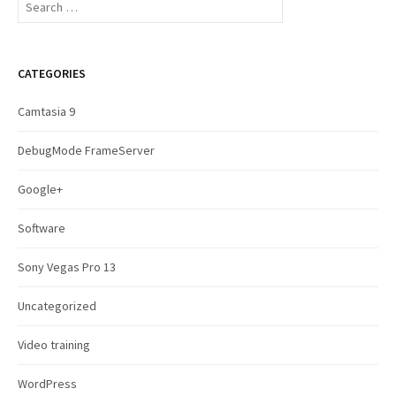
e
a
r
c
CATEGORIES
h
f
Camtasia 9
o
r
DebugMode FrameServer
:
Google+
Software
Sony Vegas Pro 13
Uncategorized
Video training
WordPress