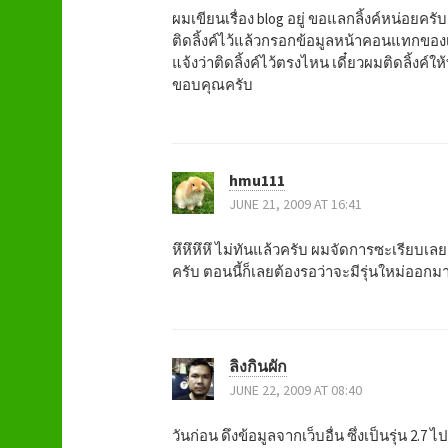
a
ผมเขียนเรื่อง blog อยู่ ขอแลกลิ้งค์หน่อยครับ
ติดลิ้งค์ไว้แล้วกรอกข้อมูลหน้าคอนแทกของ
v
แจ้งว่าติดลิ้งค์ไว้ตรงไหน เดี๋ยวผมติดลิ้งค์ให้
ขอบคุณครับ
i
g
hmu111
a
JUNE 21, 2009 AT 16:41
t
หึหึหึหึ ไม่ทันแล้วครับ ผมจัดการซะเรียบเลย
ครับ ตอนนี้ก็เลยต้องรอว่าจะมีรุ่นใหม่ออกมา
i
o
ลิงกินผัก
n
JUNE 22, 2009 AT 08:40
วันก่อน ดึงข้อมูลจากเว็บอื่น ซึ่งเป็นรุ่น 2.