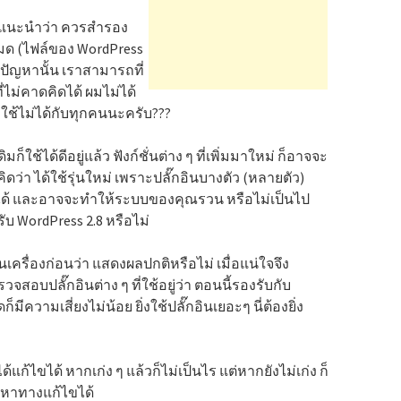
้น แนะนำว่า ควรสำรอง
หมด (ไฟล์ของ WordPress
ีปัญหานั้น เราสามารถที่
ไม่คาดคิดได้ ผมไม่ได้
ใช้ไม่ได้กับทุกคนนะครับ???
มก็ใช้ได้ดีอยู่แล้ว ฟังก์ชั่นต่าง ๆ ที่เพิ่มมาใหม่ ก็อาจจะ
คิดว่า ได้ใช้รุ่นใหม่ เพราะปลั๊กอินบางตัว (หลายตัว)
็นได้ และอาจจะทำให้ระบบของคุณรวน หรือไม่เป็นไป
รับ WordPress 2.8 หรือไม่
รื่องก่อนว่า แสดงผลปกติหรือไม่ เมื่อแน่ใจจึง
จสอบปลั๊กอินต่าง ๆ ที่ใช้อยู่ว่า ตอนนี้รองรับกับ
มีความเสี่ยงไม่น้อย ยิ่งใช้ปลั๊กอินเยอะๆ นี่ต้องยิ่ง
้แก้ไขได้ หากเก่ง ๆ แล้วก็ไม่เป็นไร แต่หากยังไม่เก่ง ก็
ด้หาทางแก้ไขได้