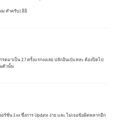
่ผม ทำครับ) อิอิ
รดมาเป็น 2.7 ครั้งแรกงงเลย ปลักอินเป๋แหละ ต้องปิดไป
นตัวนั้น
นเวอร์ชั่น 3.xx ซึ่งการ Update ง่าย และ ไม่เจอข้อผิดพลากอีก