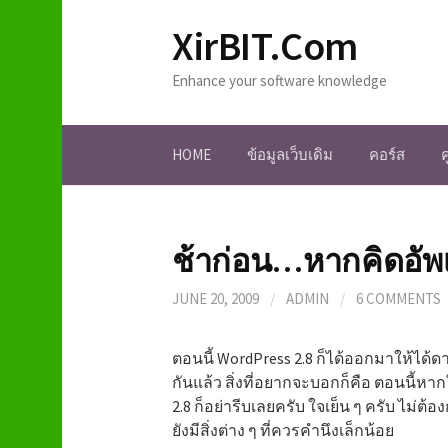
S
XirBIT.Com
k
i
Enhance your software knowledge
p
t
o
HOME
ข้อมูลเว็บเดิม
คอร์ส
c
o
n
t
ช้าก่อน…หากคิดอัพ
e
n
JUNE 20, 2009
/
ADMIN
/
6 COMMENTS
t
ตอนนี้ WordPress 2.8 ก็ได้ออกมาให้ได้
กันแล้ว สิ่งที่อยากจะบอกก็คือ ตอนนี้หาก
2.8 ก็อย่ารีบเลยครับ ใจเย็น ๆ ครับ ไม่ต้
ยังมีสิ่งต่าง ๆ ที่ควรคำนึงเล็กน้อย