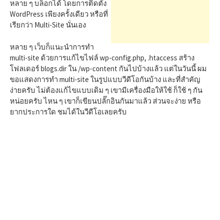
h
หลาย ๆ บล็อกได้ โดยการติดตั้ง
WordPress เพียงครั้งเดียว หรือที่
เรียกว่า Multi-Site นั่นเอง
f
หลาย ๆ เว็บก็แนะนำการทำ
multi-site ด้วยการแก้ไขไฟล์ wp-config.php, .htaccess สร้าง
o
โฟลเดอร์ blogs.dir ใน /wp-content กันไปบ้างแล้ว แต่ในวันนี้ ผม
ขอแสดงการทำ multi-site ในรูปแบบวีดีโอกันบ้าง และที่สำคัญ
r
ง่ายครับ ไม่ต้องแก้ไขแบบเดิม ๆ เขามีเครื่องมือให้ใช้ ก็ใช้ ๆ กัน
หน่อยครับ ไหน ๆ เขาก็เขียนปลั๊กอินกันมาแล้ว ส่วนจะง่าย หรือ
ยากประการใด ชมได้ในวีดีโอเลยครับ
: