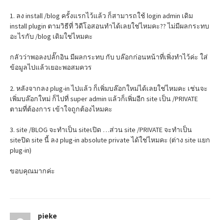
1. ลง install /blog ครั้งแรกไว้แล้ว ก็สามารถใช้ login admin เดิม
install plugin ตามวิธีที่ วิดีโอสอนทำได้เลยใช่ไหมคะ?? ไม่มีผลกระทบ
อะไรกับ /blog เดิมใช่ไหมคะ
กลัวว่าพอลงปลั๊กอิน มีผลกระทบ กับ บล๊อกก่อนหน้าที่เพิ่งทำไว้ค่ะ ใส่
ข้อมูลไปแล้วเยอะพอสมควร
2. หลังจากลง plug-in ไปแล้ว ก็เพิ่มบล๊อกใหม่ได้เลยใช่ไหมคะ เช่นจะ
เพิ่มบล๊อกใหม่ ก็ไปที่ super admin แล้วก็เพิ่มอีก site เป็น /PRIVATE
ตามที่ต้องการ เข้าใจถูกต้องไหมคะ
3. site /BLOG จะทำเป็น siteเปิด …ส่วน site /PRIVATE จะทำเป็น
siteปิด site นี้ ลง plug-in absolute private ได้ใช่ไหมคะ (ต่าง site แยก
plug-in)
ขอบคุณมากค่ะ
pieke