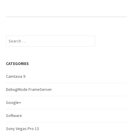
S
e
a
r
c
CATEGORIES
h
f
Camtasia 9
o
r
DebugMode FrameServer
:
Google+
Software
Sony Vegas Pro 13