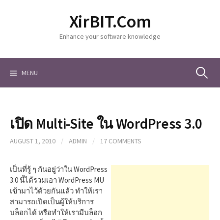
S
XirBIT.Com
k
i
Enhance your software knowledge
p
t
o
c
MENU
S
o
n
t
e
e
เปิด Multi-Site ใน WordPress 3.0
n
a
t
AUGUST 1, 2010
/
ADMIN
/
17 COMMENTS
r
เป็นที่รู้ ๆ กันอยู่ว่าใน WordPress
3.0 นี้ได้รวมเอา WordPress MU
เข้ามาไว้ด้วยกันแล้ว ทำให้เรา
c
สามารถเปิดเป็นผู้ให้บริการ
บล็อกได้ หรือทำให้เรามีบล็อก