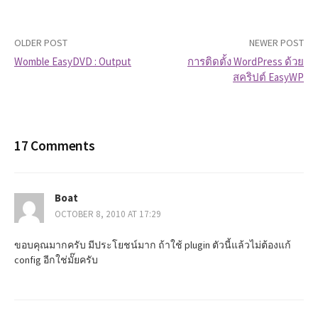
OLDER POST
NEWER POST
Womble EasyDVD : Output
การติดตั้ง WordPress ด้วย
สคริปต์ EasyWP
P
o
s
17 Comments
t
Boat
n
OCTOBER 8, 2010 AT 17:29
a
ขอบคุณมากครับ มีประโยชน์มาก ถ้าใช้ plugin ตัวนี้แล้วไม่ต้องแก้
v
config อีกใช่มั๊ยครับ
i
g