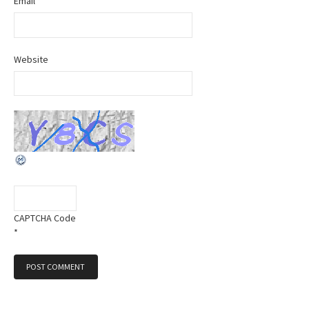
Email
*
n
Website
CAPTCHA Code
*