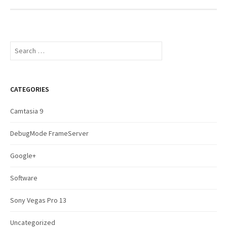
S
e
a
r
c
CATEGORIES
h
f
Camtasia 9
o
r
DebugMode FrameServer
:
Google+
Software
Sony Vegas Pro 13
Uncategorized