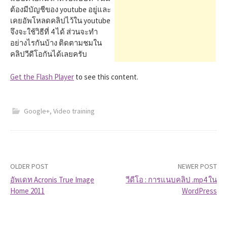
h
ต้องมีบัญชีของ youtube อยู่และ
เคยอัพโหลดคลิปไว้ใน youtube
f
จึงจะใช้วิธีที่ 4 ได้ ส่วนจะทำ
อย่างไรกันบ้าง ติดตามชมใน
คลิปวีดีโอกันได้เลยครับ
o
Get the Flash Player
to see this content.
r
Google+
,
Video training
:
OLDER POST
NEWER POST
อัพเดท Acronis True Image
วีดีโอ : การแนบคลิป .mp4 ใน
Home 2011
WordPress
P
o