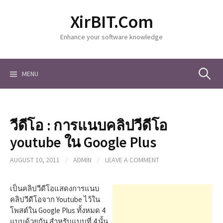
S
XirBIT.Com
k
i
Enhance your software knowledge
p
t
o
c
MENU
S
o
n
t
e
e
วีดีโอ : การแนบคลิปวีดีโอ
n
a
t
youtube ใน Google Plus
AUGUST 10, 2011
/
ADMIN
/
LEAVE A COMMENT
r
เป็นคลิปวีดีโอแสดงการแนบ
c
คลิปวีดีโอจาก Youtube ไว้ใน
โพสต์ใน Google Plus ทั้งหมด 4
แบบด้วยกัน สำหรับแบบที่ 4 นั้น