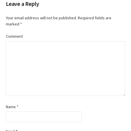
Leave a Reply
s
t
Your email address will not be published.
Required fields are
marked
*
n
Comment
a
v
i
g
a
t
Name
*
i
o