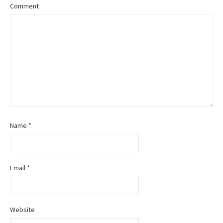
Comment
a
v
i
g
a
t
Name
*
i
o
Email
*
n
Website