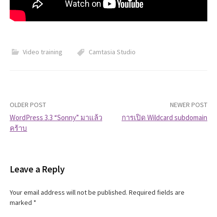
Video training
Camtasia Studio
OLDER POST
NEWER POST
WordPress 3.3 “Sonny” มาแล้ว
การเปิด Wildcard subdomain
คร้าบ
P
o
Leave a Reply
s
t
Your email address will not be published.
Required fields are
marked
*
n