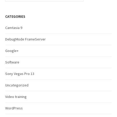
a
r
c
CATEGORIES
h
f
Camtasia 9
o
r
DebugMode FrameServer
:
Google+
Software
Sony Vegas Pro 13
Uncategorized
Video training
WordPress