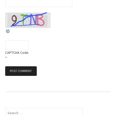
CAPTCHA Code
*
S
e