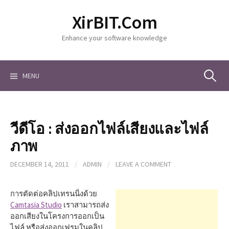
S
XirBIT.Com
k
i
Enhance your software knowledge
p
t
o
c
MENU
S
o
n
t
e
e
วีดีโอ : ส่งออกไฟล์เสียงและไฟล์
n
a
t
ภาพ
DECEMBER 14, 2011
/
ADMIN
/
LEAVE A COMMENT
r
การตัดต่อคลิปเทรนนิ่งด้วย
c
Camtasia Studio
เราสามารถส่ง
ออกเสียงในโครงการออกเป็น
ไฟล์ หรือส่งออกเฟรมในคลิป