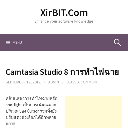
S
XirBIT.Com
k
i
Enhance your software knowledge
p
t
o
c
MENU
S
o
n
t
e
e
Camtasia Studio 8 การทำไฟฉาย
n
a
t
SEPTEMBER 12, 2012
/
ADMIN
/
LEAVE A COMMENT
r
คลิปแสดงการทำไฟฉายหรือ
spotlight เป็นการเน้นเฉพาะ
บริเวณของ Cursor รวมทั้งยัง
c
ปรับแต่งตัวเลือกได้อีกหลาย
อย่าง