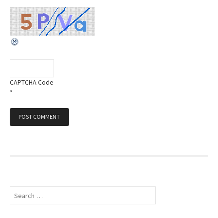
CAPTCHA Code
*
S
e
a