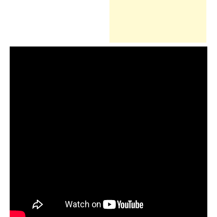
h
f
o
r
: