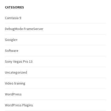
r
c
CATEGORIES
h
f
Camtasia 9
o
r
DebugMode FrameServer
:
Google+
Software
Sony Vegas Pro 13
Uncategorized
Video training
WordPress
WordPress Plugins