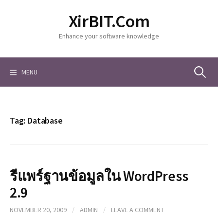
S
XirBIT.Com
k
i
Enhance your software knowledge
p
t
o
c
MENU
S
o
n
t
e
e
Tag: Database
n
a
t
r
รีแพร์ฐานข้อมูลใน WordPress
2.9
c
NOVEMBER 20, 2009
/
ADMIN
/
LEAVE A COMMENT