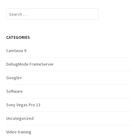
S
e
a
r
c
CATEGORIES
h
f
Camtasia 9
o
r
DebugMode FrameServer
:
Google+
Software
Sony Vegas Pro 13
Uncategorized
Video training