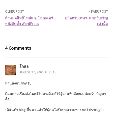
OLDER POST
NEWER POST
กำหนดสิทธิ์ไฟล์และโฟลเดอร์
บล็อกรับเฉพาะแขกรับเชิญ
หลังติดตั้ง WordPress
เท่านั้น
P
o
s
4 Comments
t
โกศล
n
AUGUST 27, 2009 AT 11:15
a
ท่านลิงกินผักครับ
v
มีคนถามเรื่องส่งโพสต์ไปทางอีเมล์ให้ผู้อ่านที่บล้อกผมน่ะครับ ปัญหา
i
คือ
g
“ดิฉันทำ blog ขึ้นมา แล้วให้ผู้สนใจรับบทความทาง mail ปรากฏว่า