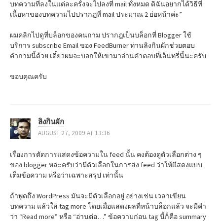
บทความที่ลงในแต่ละครั้งจะไปลงที่ mail ทั้งหมด ดิฉันอยากได้วิธีที่
a
เนื้อหาของบทความไปปรากฏที่ mail ประมาณ 2 ย่อหน้าค่ะ”
t
ผมคลิกไปดูที่บล็อกของคนถาม ปรากฎเป็นบล็อกที่ Blogger ใช้
บริการ subscribe Email ของ FeedBurner ท่านลิงกินผักช่วยตอบ
i
คำถามนี้ด้วย เดี๋ยวผมจะบอกให้เขามาอ่านคำตอบที่เอ็นทรี่นี้นะครับ
o
ขอบคุณครับ
n
ลิงกินผัก
AUGUST 27, 2009 AT 13:36
เรื่องการตัดการแสดงข้อความใน feed นั้น คงต้องดูตัวเลือกต่าง ๆ
ของ blogger หล่ะครับว่ามีตัวเลือกในการส่ง feed ว่าให้แีสดงแบบ
เต็มข้อความ หรือว่าเฉพาะสรุป เท่านั้น
ถ้าพูดถึง WordPress มันจะมีตัวเลือกอยู่ อย่างเช่น เวลาเขียน
บทความ แล้วใส่ tag more โดยเมื่อแสดงผลที่หน้าบล็อกแล้ว จะมีคำ
ว่า “Read more” หรือ “อ่านต่อ…” ข้อความก่อน tag นี้ก็คือ summary