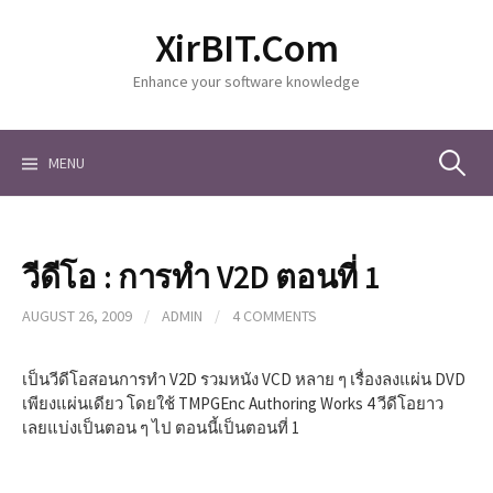
S
XirBIT.Com
k
i
Enhance your software knowledge
p
t
o
c
MENU
S
o
n
t
e
e
วีดีโอ : การทำ V2D ตอนที่ 1
n
a
t
AUGUST 26, 2009
/
ADMIN
/
4 COMMENTS
r
เป็นวีดีโอสอนการทำ V2D รวมหนัง VCD หลาย ๆ เรื่องลงแผ่น DVD
เพียงแผ่นเดียว โดยใช้ TMPGEnc Authoring Works 4 วีดีโอยาว
เลยแบ่งเป็นตอน ๆ ไป ตอนนี้เป็นตอนที่ 1
c