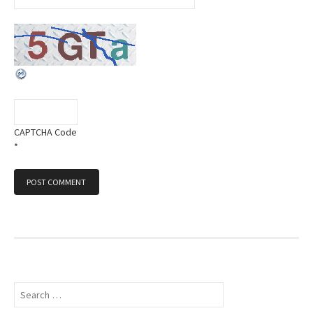
CAPTCHA Code
*
S
e