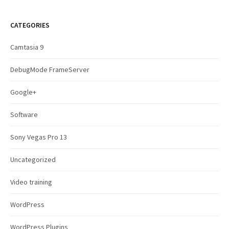
a
r
c
CATEGORIES
h
f
Camtasia 9
o
r
DebugMode FrameServer
:
Google+
Software
Sony Vegas Pro 13
Uncategorized
Video training
WordPress
WordPress Plugins