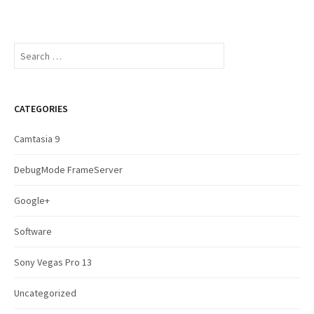
S
e
a
r
c
CATEGORIES
h
f
Camtasia 9
o
r
DebugMode FrameServer
:
Google+
Software
Sony Vegas Pro 13
Uncategorized