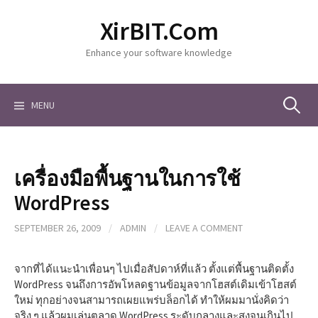
S
XirBIT.Com
k
i
Enhance your software knowledge
p
t
o
c
MENU
S
o
n
t
e
e
เครื่องมือพื้นฐานในการใช้
n
a
t
WordPress
SEPTEMBER 26, 2009
/
ADMIN
/
LEAVE A COMMENT
r
จากที่ได้แนะนำเพื่อนๆ ไปเมื่อสัปดาห์ที่แล้ว ตั้งแต่พื้นฐานติดตั้ง
c
WordPress จนถึงการอัพโหลดฐานข้อมูลจากโฮสต์เดิมเข้าโฮสต์
ใหม่ ทุกอย่างจนสามารถเผยแพร่บล็อกได้ ทำให้ผมมานั่งคิดว่า
จริง ๆ แล้วผมเล่นตลาด WordPress ระดับกลางและสูงจนเกินไป