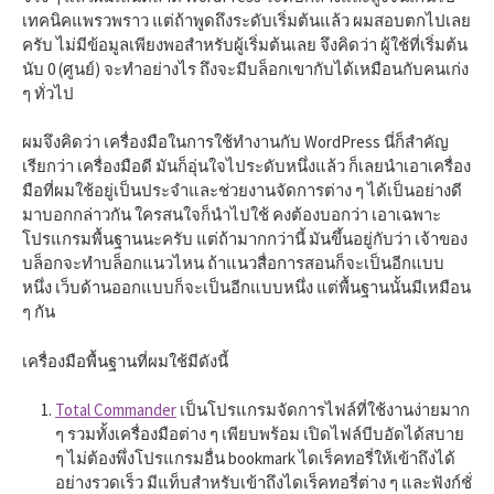
h
เทคนิคแพรวพราว แต่ถ้าพูดถึงระดับเริ่มต้นแล้ว ผมสอบตกไปเลย
ครับ ไม่มีข้อมูลเพียงพอสำหรับผู้เริ่มต้นเลย จึงคิดว่า ผู้ใช้ที่เริ่มต้น
f
นับ 0 (ศูนย์) จะทำอย่างไร ถึงจะมีบล็อกเขากับได้เหมือนกับคนเก่ง
ๆ ทั่วไป
o
ผมจึงคิดว่า เครื่องมือในการใช้ทำงานกับ WordPress นี่ก็สำคัญ
เรียกว่า เครื่องมือดี มันก็อุ่นใจไประดับหนึ่งแล้ว ก็เลยนำเอาเครื่อง
มือที่ผมใช้อยู่เป็นประจำและช่วยงานจัดการต่าง ๆ ได้เป็นอย่างดี
r
มาบอกกล่าวกัน ใครสนใจก็นำไปใช้ คงต้องบอกว่า เอาเฉพาะ
โปรแกรมพื้นฐานนะครับ แต่ถ้ามากกว่านี้ มันขึ้นอยู่กับว่า เจ้าของ
บล็อกจะทำบล็อกแนวไหน ถ้าแนวสื่อการสอนก็จะเป็นอีกแบบ
:
หนึ่ง เว็บด้านออกแบบก็จะเป็นอีกแบบหนึ่ง แต่พื้นฐานนั้นมีเหมือน
ๆ กัน
เครื่องมือพื้นฐานที่ผมใช้มีดังนี้
Total Commander
เป็นโปรแกรมจัดการไฟล์ที่ใช้งานง่ายมาก
ๆ รวมทั้งเครื่องมือต่าง ๆ เพียบพร้อม เปิดไฟล์บีบอัดได้สบาย
ๆ ไม่ต้องพึ่งโปรแกรมอื่น bookmark ไดเร็คทอรี่ให้เข้าถึงได้
อย่างรวดเร็ว มีแท็บสำหรับเข้าถึงไดเร็คทอรี่ต่าง ๆ และฟังก์ชั่