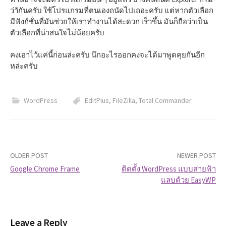
ว่าักันครับ ใช้โปรแกรมที่ตนเองถนัดไปเถอะครับ แต่หากตัวเลือก
มีฟังก์ชั่นที่มันช่วยให้เราทำงานได้สะดวก เร็วขึ้น มันก็ถือว่าเป็น
ตัวเลือกที่น่าสนใจไม่น้อยครับ
คงเอาไว้แค่นี้ก่อนล่ะครับ นึกอะไรออกคงจะได้มาพูดคุยกันอีก
หล่ะครับ
WordPress
EditPlus
,
FileZilla
,
Total Commander
OLDER POST
NEWER POST
Google Chrome Frame
ติดตั้ง WordPress แบบสายฟ้า
แลบด้วย EasyWP
P
o
Leave a Reply