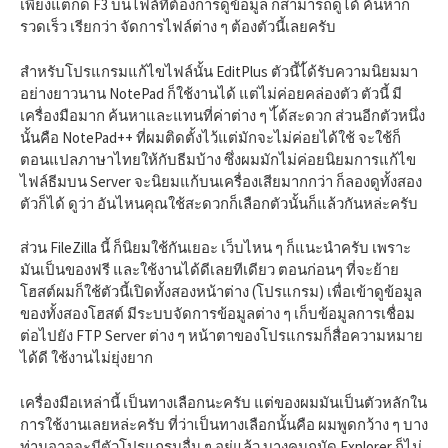
เพียงแต่กด F3 บนไฟล์ที่ต้องการดูข้อมูล ก็สามารถดูได้ ค้นหาก็
รวดเร็ว เรียกว่า จัดการไฟล์ต่าง ๆ ต้องตัวนี้เลยครับ
สำหรับโปรแกรมแก้ไขไฟล์นั้น EditPlus ตัวนี้ไ้ด้รับความนิยมมา
อย่างยาวนาน NotePad ก็ใช้งานได้ แต่ไม่ค่อยคล่องตัว ตัวนี้ มี
เครื่องมือมาก ค้นหาและแทนที่ค่าต่าง ๆ ไ้ด้สะดวก ส่วนอีกตัวหนึ่ง
นั้นคือ NotePad++ ที่ผมติดตั้งไว้แต่มักจะไม่ค่อยได้ใช้ จะใช้ก็
ตอนแปลภาษาไทยให้กับธีมบ้าง ซึ่งผมมักไม่ค่อยนิยมการแก้ไข
ไฟล์ธีมบน Server จะนิยมแก้บนเครื่องเสียมากกว่า ก็ลองดูทั้งสอง
ตัวก็ได้ ดูว่า อันไหนคุณใช้สะดวกก็เลือกตัวนั้นก็แล้วกันหล่ะครับ
ส่วน FileZilla นี้ ก็นิยมใช้กันเยอะ เว็บไหน ๆ ก็แนะนำครับ เพราะ
มันเป็นของฟรี และใช้งานได้ดีเลยทีเดียว ตอนก่อนๆ ที่จะย้าย
โฮสต์ผมก็ใช้ตัวนี้เปิดทั้งสองหน้าต่าง (โปรแกรม) เพื่อเข้าดูข้อมูล
ของทั้งสองโฮสต์ มีระบบจัดการข้อมูลต่าง ๆ เก็บข้อมูลการเชื่อม
ต่อไปยัง FTP Server ต่าง ๆ หน้าตาของโปรแกรมก็สื่อความหมาย
ได้ดี ใช้งานไม่ยุ่งยาก
เครื่องมือเหล่านี้ เป็นทางเลือกนะครับ แต่ของผมมันเป็นตัวหลักใน
การใช้งานเลยหล่ะครับ ที่ว่าเป็นทางเลือกนั้นคือ ผมพูดกว้าง ๆ บาง
ท่านอาจจะมีตัวโปรแกรมอื่น ๆ อยู่แล้ว บางคนถนัด Explorer ก็ไม่