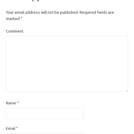
s
t
Your email address will not be published.
Required fields are
marked
*
n
Comment
a
v
i
g
a
t
Name
*
i
o
Email
*
n