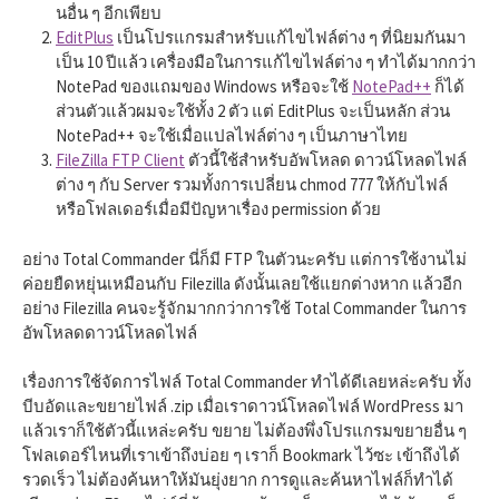
นอื่น ๆ อีกเพียบ
EditPlus
เป็นโปรแกรมสำหรับแก้ไขไฟล์ต่าง ๆ ที่นิยมกันมา
เป็น 10 ปีแล้ว เครื่องมือในการแก้ไขไฟล์ต่าง ๆ ทำได้มากกว่า
NotePad ของแถมของ Windows หรือจะใช้
NotePad++
ก็ได้
ส่วนตัวแล้วผมจะใช้ทั้ง 2 ตัว แต่ EditPlus จะเป็นหลัก ส่วน
NotePad++ จะใช้เมื่อแปลไฟล์ต่าง ๆ เป็นภาษาไทย
FileZilla FTP Client
ตัวนี้ใช้สำหรับอัพโหลด ดาวน์โหลดไฟล์
ต่าง ๆ กับ Server รวมทั้งการเปลี่ยน chmod 777 ให้กับไฟล์
หรือโฟลเดอร์เมื่อมีปัญหาเรื่อง permission ด้วย
อย่าง Total Commander นี่ก็มี FTP ในตัวนะครับ แต่การใช้งานไม่
ค่อยยืดหยุ่นเหมือนกับ Filezilla ดังนั้นเลยใช้แยกต่างหาก แล้วอีก
อย่าง Filezilla คนจะรู้จักมากกว่าการใช้ Total Commander ในการ
อัพโหลดดาวน์โหลดไฟล์
เรื่องการใช้จัดการไฟล์ Total Commander ทำได้ดีเลยหล่ะครับ ทั้ง
บีบอัดและขยายไฟล์ .zip เมื่อเราดาวน์โหลดไฟล์ WordPress มา
แล้วเราก็ใช้ตัวนี้แหล่ะครับ ขยาย ไม่ต้องพึ่งโปรแกรมขยายอื่น ๆ
โฟลเดอร์ไหนที่เราเข้าถึงบ่อย ๆ เราก็ Bookmark ไว้ซะ เข้าถึงได้
รวดเร็ว ไม่ต้องค้นหาให้มันยุ่งยาก การดูและค้นหาไฟล์ก็ทำได้