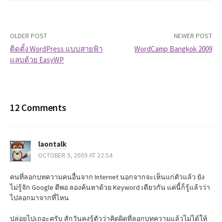
OLDER POST
NEWER POST
ติดตั้ง WordPress แบบสายฟ้า
WordCamp Bangkok 2009
แลบด้วย EasyWP
P
o
s
12 Comments
t
laontalk
n
OCTOBER 9, 2009 AT 22:54
a
คนที่ลอกบทความคนอื่นจาก Internet นอกจากจะเห็นแก่ตัวแล้ว ยัง
v
ไม่รู้จัก Google ดีพอ ลองค้นหาด้วย Keyword เดียวกัน แค่นี้ก็รู้แล้วว่า
ไปลอกมาจากที่ไหน
i
ปล่อยไปเถอะครับ สักวันคงรู้ตัวว่าคิดผิดที่ลอกบทความแล้วไม่ได้ให้