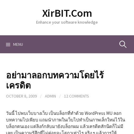
S
XirBIT.Com
k
i
Enhance your software knowledge
p
t
o
c
MENU
S
o
n
t
e
e
อย่ามาลอกบทความโดยไร้
n
a
t
เครดิต
OCTOBER 8, 2009
/
ADMIN
/
12 COMMENTS
r
วันนี้ ไปพบเว็บบางเว็บ เป็นบล็อกที่ทำด้วย WordPress MU ลอก
c
บทความไปเพียบ แถมนำภาพในเว็บไปทำเป็นภาพเล็กใหม่ไว้ใน
บล็อกตนเอง แต่ลิงก์กลับมายังบล็อกผม แล้วเครดิตสักนิดก็ไม่มี
เลย เป็นความรู้สึกที่ไม่ค่อยจะโสภาเท่าไร จริง ๆ แล้วการให้