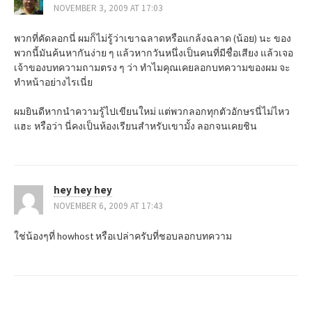
NOVEMBER 3, 2009 AT 17:03
พวกที่คัดลอกนี่ ผมก็ไม่รู้ว่าเขาฉลาดหรือแกล้งฉลาด (น้อย) นะ ของ
พวกนี้มันค้นหากันง่าย ๆ แล้วหากวันหนึ่งเป็นคนที่มีชื่อเสียง แล้วเจอ
เจ้าของบทความถามตรง ๆ ว่า ทำไมคุณเคยลอกบทความของผม จะ
ทำหน้าอย่างไรเนี่ย
ผมยินดีหากนำความรู้ไปเขียนใหม่ แต่พวกลอกทุกตัวอักษรนี่ไม่ไหว
แฮะ หรือว่า นี่คงเป็นห้องเรียนสำหรับเขามั้ง ลอกจนเคยชิน
hey hey hey
NOVEMBER 6, 2009 AT 17:43
ใช่น้องๆที่ howhost หรือเปล่าครับที่ชอบลอกบทความ