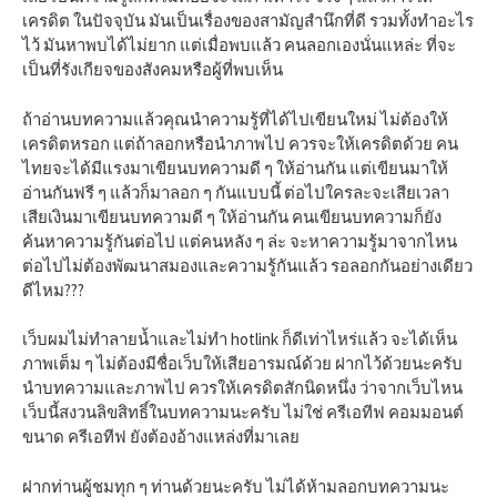
h
เครดิต ในปัจจุบัน มันเป็นเรื่องของสามัญสำนึกที่ดี รวมทั้งทำอะไร
ไว้ มันหาพบได้ไม่ยาก แต่เมื่อพบแล้ว คนลอกเองนั่นแหล่ะ ที่จะ
f
เป็นที่รังเกียจของสังคมหรือผู้ที่พบเห็น
ถ้าอ่านบทความแล้วคุณนำความรู้ที่ได้ไปเขียนใหม่ ไม่ต้องให้
o
เครดิตหรอก แต่ถ้าลอกหรือนำภาพไป ควรจะให้เครดิตด้วย คน
ไทยจะได้มีแรงมาเขียนบทความดี ๆ ให้อ่านกัน แต่เขียนมาให้
อ่านกันฟรี ๆ แล้วก็มาลอก ๆ กันแบบนี้ ต่อไปใครละจะเสียเวลา
r
เสียเงินมาเขียนบทความดี ๆ ให้อ่านกัน คนเขียนบทความก็ยัง
ค้นหาความรู้กันต่อไป แต่คนหลัง ๆ ล่ะ จะหาความรู้มาจากไหน
ต่อไปไม่ต้องพัฒนาสมองและความรู้กันแล้ว รอลอกกันอย่างเดียว
:
ดีไหม???
เว็บผมไม่ทำลายน้ำและไม่ทำ hotlink ก็ดีเท่าไหร่แล้ว จะได้เห็น
ภาพเต็ม ๆ ไม่ต้องมีชื่อเว็บให้เสียอารมณ์ด้วย ฝากไว้ด้วยนะครับ
นำบทความและภาพไป ควรให้เครดิตสักนิดหนึ่ง ว่าจากเว็บไหน
เว็บนี้สงวนลิขสิทธิ์ในบทความนะครับ ไม่ใช่ ครีเอทีฟ คอมมอนต์
ขนาด ครีเอทีฟ ยังต้องอ้างแหล่งที่มาเลย
ฝากท่านผู้ชมทุก ๆ ท่านด้วยนะครับ ไม่ได้ห้ามลอกบทความนะ