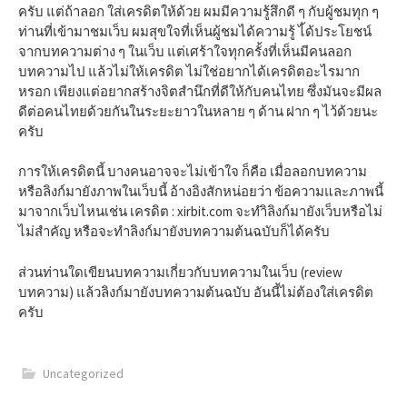
ครับ แต่ถ้าลอก ใส่เครดิตให้ด้วย ผมมีความรู้สึกดี ๆ กับผู้ชมทุก ๆ
ท่านที่เข้ามาชมเว็บ ผมสุขใจที่เห็นผู้ชมได้ความรู้ ไ้ด้ประโยชน์
จากบทความต่าง ๆ ในเว็บ แต่เศร้าใจทุกครั้งที่เห็นมีคนลอก
บทความไป แล้วไม่ให้เครดิต ไม่ใช่อยากได้เครดิตอะไรมาก
หรอก เพียงแต่อยากสร้างจิตสำนึกที่ดีให้กับคนไทย ซึ่งมันจะมีผล
ดีต่อคนไทยด้วยกันในระยะยาวในหลาย ๆ ด้าน ฝาก ๆ ไว้ด้วยนะ
ครับ
การให้เครดิตนี้ บางคนอาจจะไม่เข้าใจ ก็คือ เมื่อลอกบทความ
หรือลิงก์มายังภาพในเว็บนี้ อ้างอิงสักหน่อยว่า ข้อความและภาพนี้
มาจากเว็บไหนเช่น เครดิต : xirbit.com จะทำิลิงก์มายังเว็บหรือไม่
ไม่สำคัญ หรือจะทำลิงก์มายังบทความต้นฉบับก็ได้ครับ
ส่วนท่านใดเขียนบทความเกี่ยวกับบทความในเว็บ (review
บทความ) แล้วลิงก์มายังบทความต้นฉบับ อันนี้ไม่ต้องใส่เครดิต
ครับ
Uncategorized