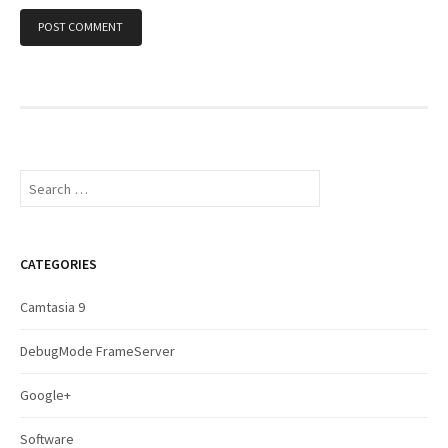
S
e
a
r
c
CATEGORIES
h
f
Camtasia 9
o
r
DebugMode FrameServer
:
Google+
Software