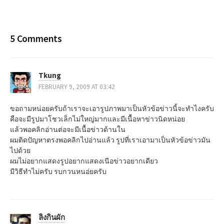
P
o
5 Comments
s
t
Tkung
n
FEBRUARY 9, 2009 AT 03:42
a
ขอถามหน่อยครับถ้าเราจะเอารูปภาพมาเป็นหัวข้อข่าวนี้จะทำไงครับ
คือจะมีรูปมาโชวเล็กไม่ใหญ่มากและมีเนื้อหาข่าวนิดหน่อย
v
แล้วพอคลิกอ่านต่อจะมีเนื้อข่าวด้านใน
ผมติดปัญหาตรงพอคลิกไปอ่านแล้ว รูปที่เราเอามาเป็นหัวข้อข่าวมัน
i
ไปด้วย
ผมไม่อยากแสดงรูปอยากแสดงเนีอข่าวอยากเดียว
g
มีวิธีทำไม่ครับ รบกวนหนอ่ยครับ
a
t
ลิงกินผัก