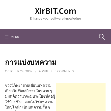
S
XirBIT.Com
k
i
Enhance your software knowledge
p
t
o
c
MENU
S
o
n
t
e
e
การแบ่งบทความ
n
a
t
OCTOBER 24, 2007
/
ADMIN
/
5 COMMENTS
r
ช่วงนี้ก็พยายามเขียนบทความ
เกี่ยวกับ WordPress ในหลาย ๆ
มุมที่คิดว่าน่าจะมีประโยชน์ต่อผู้
c
ใช้บ้าง ซึ่งอาจจะไม่ใช่บทความ
ใหญ่โตนัก เป็นบทความสั้น ๆ