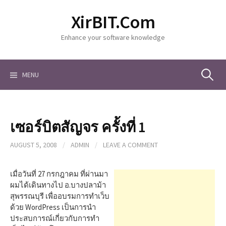
S
XirBIT.Com
k
i
Enhance your software knowledge
p
t
o
c
MENU
S
o
n
t
e
e
เซอร์บิตสัญจร ครั้งที่ 1
n
a
t
AUGUST 5, 2008
/
ADMIN
/
LEAVE A COMMENT
r
เมื่อวันที่ 27 กรกฎาคม ที่ผ่านมา
ผมได้เดินทางไป อ.บางปลาม้า
สุพรรณบุรี เพื่ออบรมการทำเว็บ
c
ด้วย WordPress เป็นการนำ
ประสบการณ์เกี่ยวกับการทำ