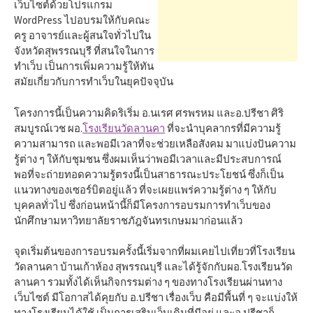
h
เว็บไซต์ด้วยโปรแกรม
WordPress ไปอบรมให้กับคณะ
ครู อาจารย์และผู้สนใจทั่วไปใน
f
จังหวัดสุพรรณบุรี ที่สนใจในการ
ทำเว็บ เป็นการเพิ่มความรู้ให้ทัน
สมัยเกี่ยวกับการทำเว็บในยุคปัจจุบัน
o
โครงการนี้เป็นความคิดริเริ่ม อ.นเรศ ศรพรหม และอ.ปรีชา ศิริ
r
สมบูรณ์เวช ผอ.
โรงเรียนวัดลานคา
ที่จะนำบุคลากรที่มีความรู้
ความสามารถ และพอมีเวลาที่จะช่วยเหลือสังคม มาแบ่งปันความ
รู้ต่าง ๆ ให้กับชุมชน ซึ่งผมเห็นว่าพอมีเวลาและมีประสบการณ์
:
พอที่จะถ่ายทอดความรู้ตรงนี้เป็นสาธารณะประโยชน์ ซึ่งก็เป็น
แนวทางของเซอร์บิตอยู่แล้ว ที่จะเผยแพร่ความรู้ต่าง ๆ ให้กับ
บุคคลทั่วไป ซึ่งก่อนหน้านี้ก็มีโครงการอบรมการทำเว็บของ
นักศึกษามหาวิทยาลัยราชภัฎจันทรเกษมมาก่อนแล้ว
จุดเริ่มต้นของการอบรมครั้งนี้เริ่มจากที่ผมเคยไปเที่ยวที่โรงเรียน
วัดลานคา บ้านเก้าห้อง สุพรรณบุรี และได้รู้จักกับผอ.โรงเรียนวัด
ลานคา รวมทั้งได้เห็นกิจกรรมต่าง ๆ ของทางโรงเรียนผ่านทาง
เว็บไซต์ มีโอกาสได้คุยกับ อ.ปรีชา เรื่องเว็บ คือมีพื้นที่ ๆ จะแบ่งให้
ทางโรงเรียนได้ใช้ เป็นการเสริมเว็บเดิมที่มีอยู่ และอ.ปรีชาก็