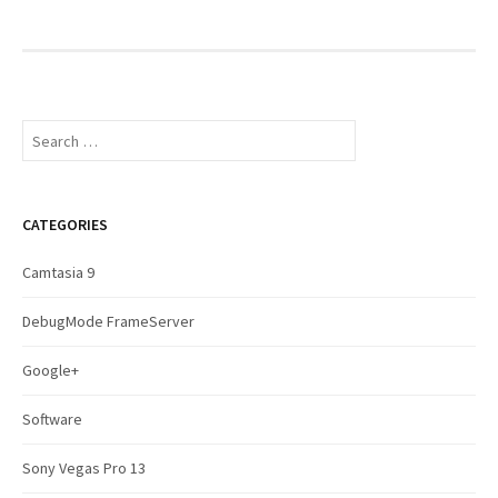
S
e
a
r
c
CATEGORIES
h
f
Camtasia 9
o
r
DebugMode FrameServer
:
Google+
Software
Sony Vegas Pro 13