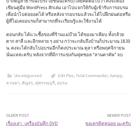
บำเพ็ญสาธารณะประโยชน์น่ะครับ) เลยคิดต่อไปว่า คงจะต้อง
เขียนคู่มือ WordPress สักเล่ม เอาไปแจกให้กับผู้เข้ารับการอบรม
เพื่อนำไปต่อยอดได้ หรือหลังจากอบรมแล้วจะได้ไปฝึกฝนต่อหรือ
ผู้ที่ไม่เคยอบรมก็สามารถที่จะเรียนรู้และใช้งานได้
ตอนกลับ ได้แวะซื้อของที่ร้านแม่บ๊วย ได้ของมาเพียบ ทั้งกล้วย
ตาก สาลี่ และอีกหลาย ๆ อย่าง กว่าจะกลับถึงบ้านก็ประมาณ 18.30
น. คงจะได้กลับไปอบรมอีกก็คงประมาณ ตุลา หรือพฤศจิกายน
นั่นแหล่ะครับ หลังจากที่มีการแข่งกันฟุตซอล “ลานคาคัพ” จบ
Uncategorized
Edit Plus
,
Total Commander
,
Xampp
,
ลานคา
,
สัญจร
,
สุพรรณบุรี
,
อบรม
OLDER POST
NEWER POST
เรื่องเล่า : เครื่องบันทึก DVD
ขอเครดิตหน่อย นะครับ
P