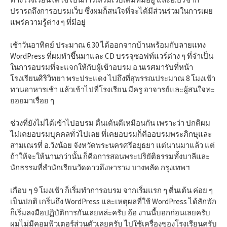
ปรารถถึงการอบรมเว็บ ซึ่งผมก็สนใจที่จะได้มีส่วนร่วมในการเผย
แพร่ความรู้ต่าง ๆ ที่มีอยู่
เช้าวันอาทิตย์ ประมาณ 6.30 ได้ออกจากบ้านพร้อมกับลายแทง
WordPress ที่ผมทำขึ้นมาและ CD บรรจุซอฟท์แวร์ต่าง ๆ ที่จำเป็น
ในการอบรมที่จะแจกให้กับผู้เข้าอบรม อ.นเรศมารับที่หน้า
โรงเรียนศิริวิทยา พระประแดง ไปถึงที่สุพรรณประมาณ 8 โมงเช้า
ทานอาหารเช้า แล้วเข้าไปที่โรงเรียน มีครู อาจารย์และผู้สนใจทะ
ยอยมาเรื่อย ๆ
ช่วงที่ยังไม่ได้เข้าไปอบรม ตื่นเต้นดีเหมือนกัน เพราะว่า ปกติผม
ไม่เคยอบรมบุคคลทั่วไปเลย ที่เคยอบรมก็คืออบรมพระภิกษุและ
สามเณรที่ อ.วังน้อย จังหวัดพระนครศรีอยุธยา แต่นานมาแล้ว แต่
ถ้าให้จะให้นานกว่านั้น ก็คือการสอนพระปริยัติธรรมทั้งบาลีและ
นักธรรมที่สำนักเรียนวัดดาวดึงษาราม บางพลัด กรุงเทพฯ
เกือบ ๆ 9 โมงเช้า ก็เริ่มทำการอบรม จากเริ่มแรก ๆ ตื่นเต้น ค่อย ๆ
เป็นปกติ เกริ่นถึง WordPress และเหตุผลที่ใช้ WordPress ได้สักพัก
ก็เริ่มลงมือปฏิบัติการกันเลยหล่ะครับ อ้อ งานนี้บอกก่อนเลยครับ
ผมไม่มีคอมพิวเตอร์ส่วนตัวเลยครับ ไปใช้เครื่องของโรงเรียนครับ