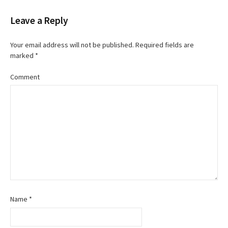
o
Leave a Reply
s
Your email address will not be published.
Required fields are
t
marked
*
n
Comment
a
v
i
g
a
t
Name
*
i