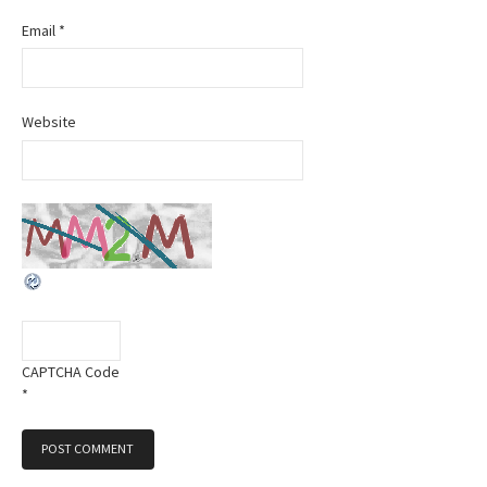
o
Email
*
n
Website
CAPTCHA Code
*