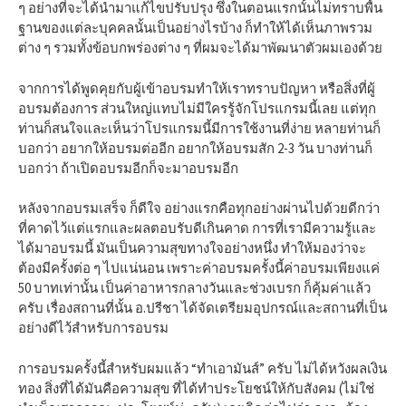
ๆ อย่างที่จะได้นำมาแก้ไขปรับปรุง ซึ่งในตอนแรกนั้นไม่ทราบพื้น
ฐานของแต่ละบุคคลนั้นเป็นอย่างไรบ้าง ก็ทำให้ได้เห็นภาพรวม
ต่าง ๆ รวมทั้งข้อบกพร่องต่าง ๆ ที่ผมจะได้มาพัฒนาตัวผมเองด้วย
จากการได้พูดคุยกับผู้เข้าอบรมทำให้เราทราบปัญหา หรือสิ่งที่ผู้
อบรมต้องการ ส่วนใหญ่แทบไม่มีใครรู้จักโปรแกรมนี้เลย แต่ทุก
ท่านก็สนใจและเห็นว่าโปรแกรมนี้มีการใช้งานที่ง่าย หลายท่านก็
บอกว่า อยากให้อบรมต่ออีก อยากให้อบรมสัก 2-3 วัน บางท่านก็
บอกว่า ถ้าเปิดอบรมอีกก็จะมาอบรมอีก
หลังจากอบรมเสร็จ ก็ดีใจ อย่างแรกคือทุกอย่างผ่านไปด้วยดีกว่า
ที่คาดไว้แต่แรกและผลตอบรับดีเกินคาด การที่เรามีความรู้และ
ได้มาอบรมนี้ มันเป็นความสุขทางใจอย่างหนึ่ง ทำให้มองว่าจะ
ต้องมีครั้งต่อ ๆ ไปแน่นอน เพราะค่าอบรมครั้งนี้ค่าอบรมเพียงแค่
50 บาทเท่านั้น เป็นค่าอาหารกลางวันและช่วงเบรก ก็คุ้มค่าแล้ว
ครับ เรื่องสถานที่นั้น อ.ปรีชา ได้จัดเตรียมอุปกรณ์และสถานที่เป็น
อย่างดีไว้สำหรับการอบรม
การอบรมครั้งนี้สำหรับผมแล้ว “ทำเอามันส์” ครับ ไม่ได้หวังผลเงิน
ทอง สิ่งที่ได้มันคือความสุข ที่ได้ทำประโยชน์ให้กับสังคม (ไม่ใช่