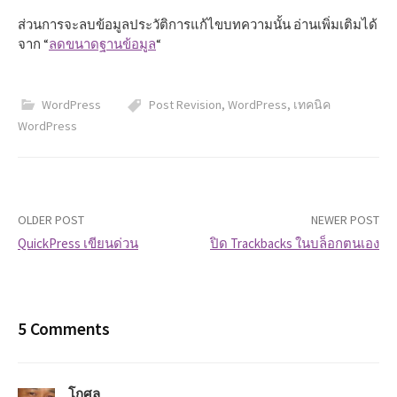
ส่วนการจะลบข้อมูลประวัติการแก้ไขบทความนั้น อ่านเพิ่มเติมได้
จาก “
ลดขนาดฐานข้อมูล
“
WordPress
Post Revision
,
WordPress
,
เทคนิค
WordPress
OLDER POST
NEWER POST
QuickPress เขียนด่วน
ปิด Trackbacks ในบล็อกตนเอง
P
o
5 Comments
s
t
โกศล