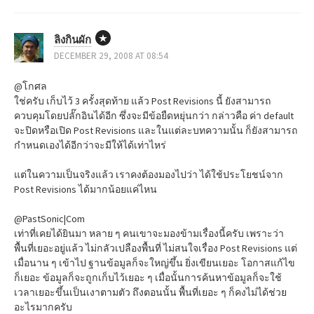
ลิงกินผัก
DECEMBER 29, 2008 AT 08:54
@โกศล
ใช่ครับ เก็บไว้ 3 ครั้งสุดท้าย แล้ว Post Revisions นี้ ยังสามารถ
ควบคุมโดยปลั๊กอินได้อีก ซึ่งจะมีข้อยืดหยุ่นกว่า กล่าวคือ ค่า default
จะปิดหรือเปิด Post Revisions และในแต่ละบทความนั้น ก็ยังสามารถ
กำหนดเองได้อีกว่าจะมีให้ได้เท่าไหร่
แต่ในความเป็นจริงแล้ว เราคงต้องมองไปว่า ได้ใช้ประโยชน์จาก
Post Revisions ได้มากน้อยแค่ไหน
@PastSonic|Com
เท่าที่เคยได้ยินมา หลาย ๆ คนเขาจะมองข้ามเรื่องนี้ครับ เพราะว่า
พื้นที่เยอะอยู่แล้ว ไม่กลัวเปลืองพื้นที่ ไม่สนใจเรื่อง Post Revisions แต่
เมื่อนาน ๆ เข้าไป ฐานข้อมูลก็จะใหญ่ขึ้น ยิ่งเขียนเยอะ โอกาสแก้ไข
ก็เยอะ ข้อมูลก็จะถูกเก็บไว้เยอะ ๆ เมื่อนั้นการค้นหาข้อมูลก็จะใช้
เวลาเยอะขึ้นเป็นเงาตามตัว ถึงตอนนั้น พื้นที่เยอะ ๆ ก็คงไม่ได้ช่วย
อะไรมากครับ