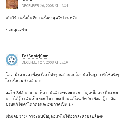
n
DECEMBER 26, 2008 AT 14:34
a
เก็บไว้ 3 ครั้งนั้นคือ 3 ครั้งล่าสุดใช่ไหมครับ
v
ขอบคุณครับ
i
g
PatSonic|Com
a
DECEMBER 27, 2008 AT 15:10
t
โอ้ว เพิ่งมาเจอ เพิ่งรู้เรื่อง ก็ทำฐานข้อมูลบล็อกมันใหญ่กว่าที่ใช้จริงๆ
ไปครึ่งต่อครึ่งแล้วล่ะ
i
ผมใช้ 2.6.1 มานาน เห็นว่ามันมี revision แรกๆ ก็ดูเหมือนจะดี แต่ต่อ
o
มา ก็ได้รู้ว่า มันเก็บหมด ไม่ว่าจะเขียนแก้ใหม่กี่ครั้ง เพิ่งมารู้ว่า มัน
ปรับแก้ไขค่าได้ก็ตอนจะอัพเกรดเป็น 2.7
n
เซ็งเลย ว่างๆ ว่าจะลบข้อมูลอันที่ไม่ใช้ออกล่ะครับ เปลืองที่