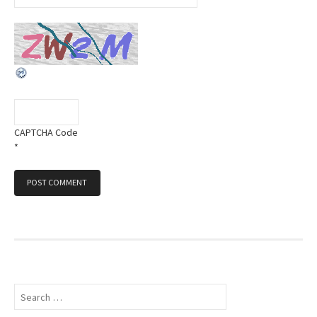
CAPTCHA Code
*
S
e
a