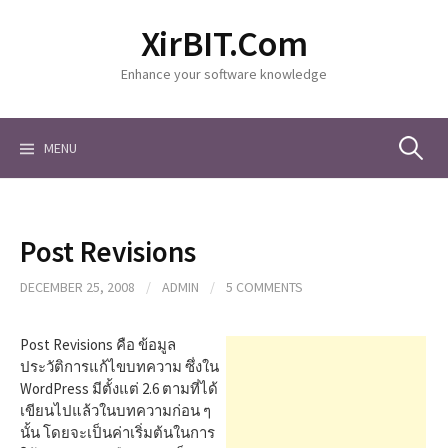
S
XirBIT.Com
k
i
Enhance your software knowledge
p
t
o
c
MENU
S
o
n
t
e
e
Post Revisions
n
a
t
DECEMBER 25, 2008
/
ADMIN
/
5 COMMENTS
r
Post Revisions คือ ข้อมูล
ประวัติการแก้ไขบทความ ซึ่งใน
WordPress มีตั้งแต่ 2.6 ตามที่ได้
c
เขียนไปแล้วในบทความก่อน ๆ
นั้น โดยจะเป็นค่าเริ่มต้นในการ