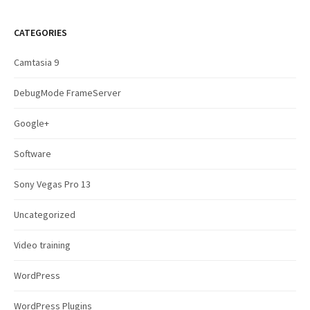
r
c
CATEGORIES
h
f
Camtasia 9
o
r
DebugMode FrameServer
:
Google+
Software
Sony Vegas Pro 13
Uncategorized
Video training
WordPress
WordPress Plugins