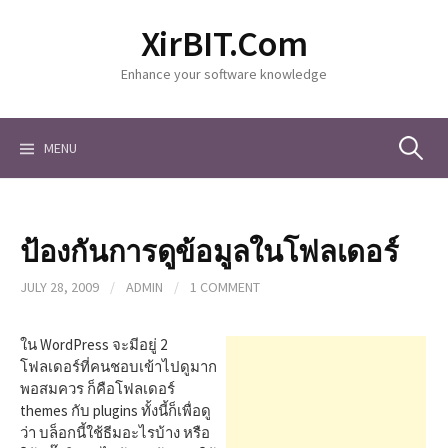
S
XirBIT.Com
k
i
Enhance your software knowledge
p
t
o
c
MENU
S
o
n
t
e
e
ป้องกันการดูข้อมูลในโฟลเดอร์
n
a
t
JULY 28, 2009
/
ADMIN
/
1 COMMENT
r
ใน WordPress จะมีอยู่ 2
โฟลเดอร์ที่คนชอบเข้าไปดูมาก
พอสมควร ก็คือโฟลเดอร์
c
themes กับ plugins ทั้งนี้ก็เพื่อดู
ว่า บล็อกนี้ใช้ธีมอะไรบ้าง หรือ