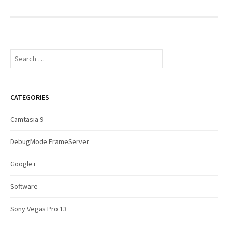
S
e
a
r
c
CATEGORIES
h
f
Camtasia 9
o
r
DebugMode FrameServer
:
Google+
Software
Sony Vegas Pro 13