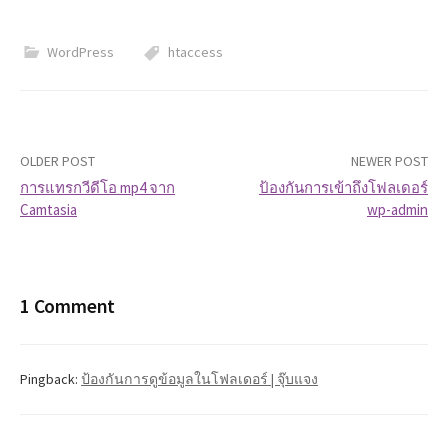
WordPress
htaccess
OLDER POST
NEWER POST
การแทรกวีดีโอ mp4 จาก
ป้องกันการเข้าถึงโฟลเดอร์
Camtasia
wp-admin
P
o
s
1 Comment
t
Pingback:
ป้องกันการดูข้อมูลในโฟลเดอร์ | จุ๊บแจง
n
a