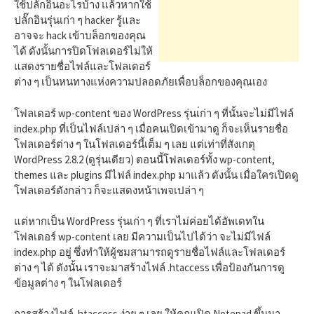
h
ใช้ปลั๊กอินอะไรบ้าง แล้วหากใช้
ปลั๊กอินรุ่นเก่า ๆ hacker รู้และ
อาจจะ hack เข้าบล็อกของคุณ
f
ได้ ดังนั้นการปิดโฟลเดอร์ไม่ให้
แสดงรายชื่อไฟล์และโฟลเดอร์
ต่าง ๆ เป็นหนทางแห่งความปลอดภัยเพื่อบล็อกของคุณเอง
o
โฟลเดอร์ wp-content ของ WordPress รุ่นเ่ก่า ๆ ที่นั้นจะไม่มีไฟล์
r
index.php ที่เป็นไฟล์เปล่า ๆ เมื่อคนเปิดเข้ามาดู ก็จะเห็นรายชื่อ
โฟลเดอร์ต่าง ๆ ในโฟลเดอร์นี้เต็ม ๆ เลย แต่เท่าที่สังเกตุ
WordPress 2.8.2 (ดูรุ่นเดียว) ตอนนี้โฟลเดอร์ทั้ง wp-content,
:
themes และ plugins มีไฟล์ index.php มาแล้ว ดังนั้น เมื่อใครเปิดดู
โฟลเดอร์ดังกล่าว ก็จะแสดงหน้าเพจเปล่า ๆ
แต่หากเป็น WordPress รุ่นเก่า ๆ ที่เราไม่ค่อยได้อัพเดทใน
โฟลเดอร์ wp-content เลย มีความเป็นไปได้ว่า จะไม่มีไฟล์
index.php อยู่ ซึ่งทำให้ผู้ชมสามารถดูรายชื่อไฟล์และโฟลเดอร์
ต่าง ๆ ได้ ดังนั้น เราจะมาสร้างไฟล์ .htaccess เพื่อป้องกันการดู
ข้อมูลต่าง ๆ ในโฟลเดอร์
การสร้างไฟล์ .htaccess ง่าย ๆ เลย ให้คุณเปิด Notepad ขึ้นมา