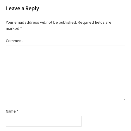
v
Leave a Reply
i
Your email address will not be published.
Required fields are
g
marked
*
a
Comment
t
i
o
n
Name
*