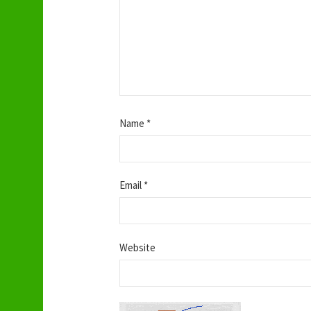
i
o
n
Name
*
Email
*
Website