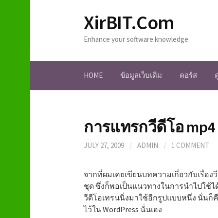
S
XirBIT.Com
k
i
Enhance your software knowledge
p
t
o
HOME
ข้อมูลเว็บเดิม
คอร์ส
c
o
n
t
การแทรกวีดีโอ mp4
e
n
JULY 27, 2009
/
ADMIN
/
1 COMMENT
t
จากที่ผมเคยเขียนบทความเกี่ยวกับเรื่องว
ชุด ซึ่งก็พอเป็นแนวทางในการนำไปใช้ได้
วีดีโอเทรนนิ่งมาใช้อีกรูปแบบหนึ่ง นั่นก
ไว้ใน WordPress นั่นเอง