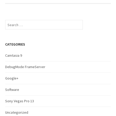
S
e
a
r
c
CATEGORIES
h
f
Camtasia 9
o
r
DebugMode FrameServer
:
Google+
Software
Sony Vegas Pro 13
Uncategorized