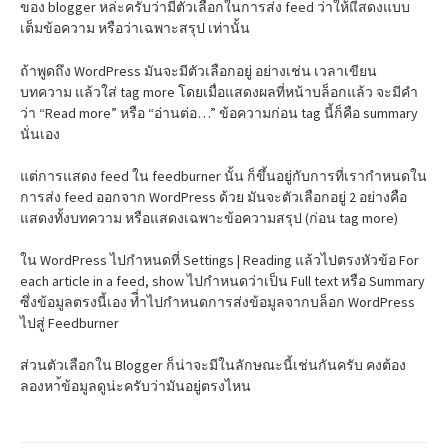
ของ blogger หล่ะครับว่ามีตัวเลือกในการส่ง feed ว่าให้แีสดงแบบ
เต็มข้อความ หรือว่าเฉพาะสรุป เท่านั้น
ถ้าพูดถึง WordPress มันจะมีตัวเลือกอยู่ อย่างเช่น เวลาเขียน
บทความ แล้วใส่ tag more โดยเมื่อแสดงผลที่หน้าบล็อกแล้ว จะมีคำ
ว่า “Read more” หรือ “อ่านต่อ…” ข้อความก่อน tag นี้ก็คือ summary
นั่นเอง
แต่การแสดง feed ใน feedburner นั้น ก็ขึ้นอยู่กับการที่เรากำหนดใน
การส่ง feed ออกจาก WordPress ด้วย มันจะตัวเลือกอยู่ 2 อย่างคือ
แสดงทั้งบทความ หรือแสดงเฉพาะข้อความสรุป (ก่อน tag more)
ใน WordPress ไปกำหนดที่ Settings | Reading แล้วไปตรงหัวข้อ For
each article in a feed, show ไปกำหนดว่าเป็น Full text หรือ Summary
ซึ่งข้อมูลตรงนี้เอง ที่ำไปกำหนดการส่งข้อมูลจากบล็อก WordPress
ไปสู่ Feedburner
ส่วนตัวเลือกใน Blogger ก็น่าจะมีในลักษณะนี้เช่นกันครับ คงต้อง
ลองหา้ข้อมูลดูน่ะครับว่ามันอยู่ตรงไหน