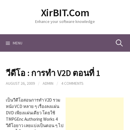
S
XirBIT.Com
k
i
Enhance your software knowledge
p
t
o
c
MENU
S
o
n
t
e
e
วีดีโอ : การทำ V2D ตอนที่ 1
n
a
t
AUGUST 26, 2009
/
ADMIN
/
4 COMMENTS
r
เป็นวีดีโอสอนการทำ V2D รวม
หนัง VCD หลาย ๆ เรื่องลงแผ่น
DVD เพียงแผ่นเดียว โดยใช้
c
TMPGEnc Authoring Works 4
วีดีโอยาว เลยแบ่งเป็นตอน ๆ ไป