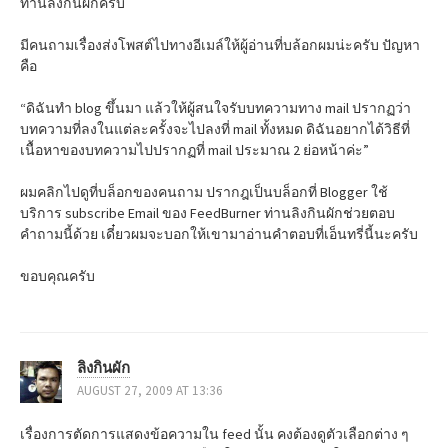
ท่านลิงกินผักครับ
v
มีคนถามเรื่องส่งโพสต์ไปทางอีเมล์ให้ผู้อ่านที่บล้อกผมน่ะครับ ปัญหา
i
คือ
g
“ดิฉันทำ blog ขึ้นมา แล้วให้ผู้สนใจรับบทความทาง mail ปรากฏว่า
บทความที่ลงในแต่ละครั้งจะไปลงที่ mail ทั้งหมด ดิฉันอยากได้วิธีที่
a
เนื้อหาของบทความไปปรากฏที่ mail ประมาณ 2 ย่อหน้าค่ะ”
t
ผมคลิกไปดูที่บล็อกของคนถาม ปรากฎเป็นบล็อกที่ Blogger ใช้
บริการ subscribe Email ของ FeedBurner ท่านลิงกินผักช่วยตอบ
i
คำถามนี้ด้วย เดี๋ยวผมจะบอกให้เขามาอ่านคำตอบที่เอ็นทรี่นี้นะครับ
o
ขอบคุณครับ
n
ลิงกินผัก
AUGUST 27, 2009 AT 13:36
เรื่องการตัดการแสดงข้อความใน feed นั้น คงต้องดูตัวเลือกต่าง ๆ