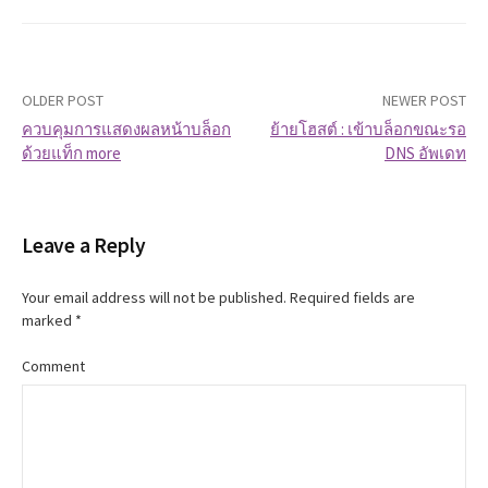
OLDER POST
NEWER POST
ควบคุมการแสดงผลหน้าบล็อก
ย้ายโฮสต์ : เข้าบล็อกขณะรอ
ด้วยแท็ก more
DNS อัพเดท
P
o
Leave a Reply
s
t
Your email address will not be published.
Required fields are
marked
*
n
Comment
a
v
i