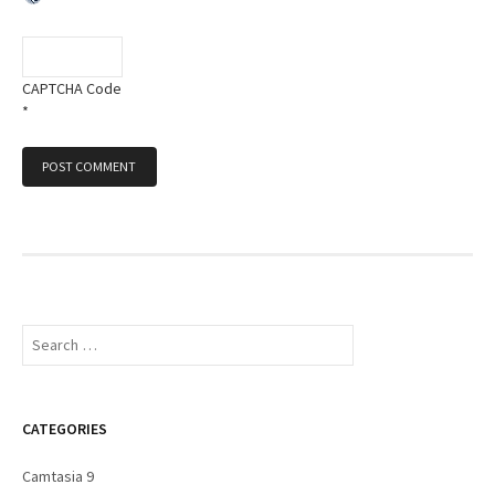
CAPTCHA Code
*
S
e
a
r
c
CATEGORIES
h
f
Camtasia 9
o