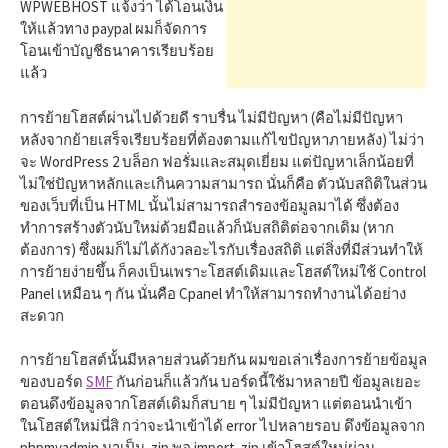
h
WPWEBHOST แจ้งว่า ได้โอนเงิน
ให้แล้วทาง paypal ผมก็จัดการ
โอนเข้าบัญชีธนาคารเรียบร้อย
f
แล้ว
การย้ายโฮสต์ผ่านไปด้วยดี ราบรื่น ไม่มีปัญหา (คือไม่มีปัญหา
o
หลังจากย้ายเสร็จเรียบร้อยที่ต้องตามแก้ไขปัญหาภายหลัง) ไม่ว่า
จะ WordPress 2 บล็อก ฟอรั่มและสมุดเยี่ยม แต่ปัญหาเล็กน้อยที่
r
ไม่ใช่ปัญหาหลักและเกินความสามารถ นั่นก็คือ ตัวนับสถิติในส่วน
ของเว็บที่เป็น HTML นั้นไม่สามารถสำรองข้อมูลมาได้ ซึ่งต้อง
ทำการสร้างตัวนับใหม่ด้วยมือแล้วก็นับสถิติต่อจากเดิม (หาก
:
ต้องการ) ซึ่งผมก็ไม่ได้กังวลอะไรกับเรื่องสถิติ แต่สิ่งที่มีส่วนทำให้
การย้ายง่ายขึ้น ก็คงเป็นเพราะโฮสต์เดิมและโฮสต์ใหม่ใช้ Control
Panel เหมือน ๆ กัน นั่นคือ Cpanel ทำให้สามารถทำงานได้อย่าง
สะดวก
การย้ายโฮสต์นั้นมีหลายส่วนด้วยกัน ผมขอเล่าเรื่องการย้ายข้อมูล
ของบอร์ด
SMF
กันก่อนก็แล้วกัน บอร์ดนี้ใช้มาหลายปี ข้อมูลเยอะ
ตอนดึงข้อมูลจากโฮสต์เดิมก็สบาย ๆ ไม่มีปัญหา แต่ตอนนำเข้า
ในโฮสต์ใหม่นี่สิ กว่าจะนำเข้าได้ error ไปหลายรอบ ดึงข้อมูลจาก
phpmyadmin มาเป็น .zip พอ import .zip เข้าโฮสต์ใหม่ผ่าน