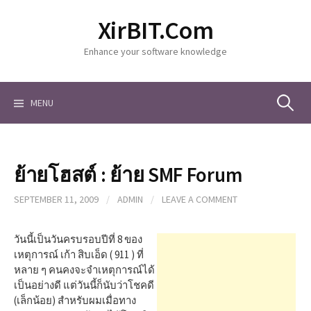
S
XirBIT.Com
k
i
Enhance your software knowledge
p
t
o
c
MENU
S
o
n
t
e
e
ย้ายโฮสต์ : ย้าย SMF Forum
n
a
t
SEPTEMBER 11, 2009
/
ADMIN
/
LEAVE A COMMENT
r
วันนี้เป็นวันครบรอบปีที่ 8 ของ
เหตุการณ์ เก้า สิบเอ็ด ( 911 ) ที่
หลาย ๆ คนคงจะจำเหตุการณ์ได้
c
เป็นอย่างดี แต่วันนี้ก็นับว่าโชคดี
(เล็กน้อย) สำหรับผมเมื่อทาง