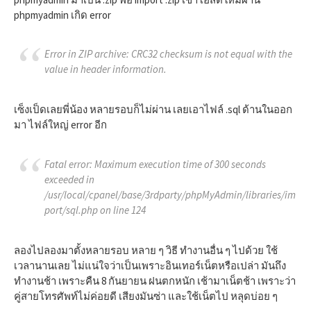
phpmyadmin เกิด error
Error in ZIP archive: CRC32 checksum is not equal with the
value in header information.
เซ็งเป็ดเลยพี่น้อง หลายรอบก็ไม่ผ่าน เลยเอาไฟล์ .sql ด้านในออก
มา ไฟล์ใหญ่ error อีก
Fatal error: Maximum execution time of 300 seconds
exceeded in
/usr/local/cpanel/base/3rdparty/phpMyAdmin/libraries/im
port/sql.php on line 124
ลองไปลองมาตั้งหลายรอบ หลาย ๆ วิธี ทำงานอื่น ๆ ไปด้วย ใช้
เวลานานเลย ไม่แน่ใจว่าเป็นเพราะอินเทอร์เน็ตหรือเปล่า มันถึง
ทำงานช้า เพราะคืน 8 กันยายน ฝนตกหนัก เช้ามาเน็ตช้า เพราะว่า
คู่สายโทรศัพท์ไม่ค่อยดี เสียงมันซ่า และใช้เน็ตไป หลุดบ่อย ๆ