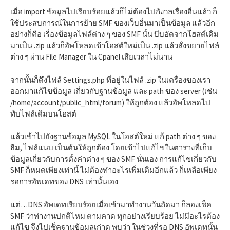
เมื่อ import ข้อมูลไปเรียบร้อยแล้วก็ไม่ต้องไปกังวลเรื่องอื่นแล้ว ก็
ใช้ประสบการณ์ในการย้าย SMF ของเว็บอื่นมาเป็นข้อมูล แล้วอีก
อย่างก็คือ เรื่องข้อมูลไฟล์ต่าง ๆ ของ SMF นั้น บีบอัดจากโฮสต์เดิม
มาเป็น .zip แล้วก็อัพโหลดเข้าโฮสต์ใหม่เป็น .zip แล้วสั่งขยายไฟล์
ต่าง ๆ ผ่าน File Manager ใน Cpanel เสียเวลาไม่นาน
จากนั้นก็ดึงไฟล์ Settings.php ที่อยู่ในไฟล์ .zip ในเครื่องของเรา
ออกมาแก้ไขข้อมูล เกี่ยวกับฐานข้อมูล และ path ของ server (เช่น
/home/account/public_html/forum) ให้ถูกต้อง แล้วอัพโหลดไป
ทับไฟล์เดิมบนโฮสต์
แล้วเข้าไปยังฐานข้อมูล MySQL ในโฮสต์ใหม่ แก้ path ต่าง ๆ ของ
ธีม, ไฟล์แนบ เป็นต้นให้ถูกต้อง โดยเข้าไปแก้ไขในตารางที่เก็บ
ข้อมูลเกี่ยวกับการตั้งค่าต่าง ๆ ของ SMF นั่นเอง การแก้ไขเกี่ยวกับ
SMF ก็หมดเพียงเท่านี้ ไม่ต้องทำอะไรเพิ่มเติมอีกแล้ว ก็เหลือเพียง
รอการอัพเดทของ DNS เท่านั้นเอง
แต่…DNS อัพเดทเรียบร้อยเมื่อเข้ามาทำงานวันถัดมา ก็ลองเช็ค
SMF ว่าทำงานปกติไหม ตามคาด ทุกอย่างเรียบร้อย ไม่มีอะไรต้อง
แก้ไข จึงไปเช็คฐานข้อมูลเก่าดู พบว่า ในช่วงที่รอ DNS อัพเดทนั้น