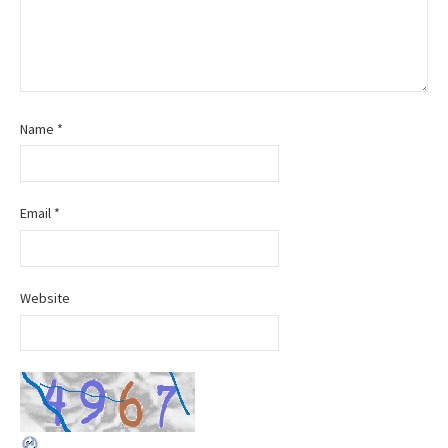
g
a
t
Name
*
i
o
Email
*
n
Website