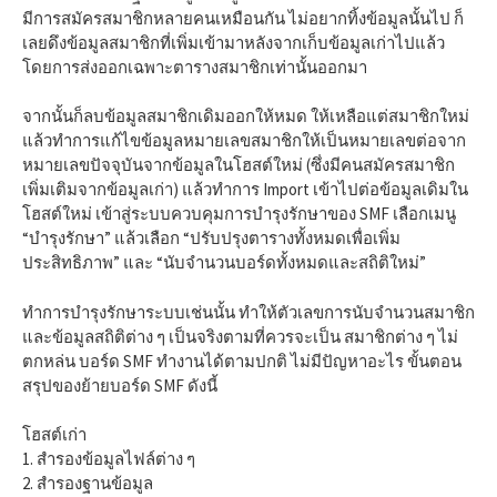
มีการสมัครสมาชิกหลายคนเหมือนกัน ไม่อยากทิ้งข้อมูลนั้นไป ก็
เลยดึงข้อมูลสมาชิกที่เพิ่มเข้ามาหลังจากเก็บข้อมูลเก่าไปแล้ว
โดยการส่งออกเฉพาะตารางสมาชิกเท่านั้นออกมา
จากนั้นก็ลบข้อมูลสมาชิกเดิมออกให้หมด ให้เหลือแต่สมาชิกใหม่
แล้วทำการแก้ไขข้อมูลหมายเลขสมาชิกให้เป็นหมายเลขต่อจาก
หมายเลขปัจจุบันจากข้อมูลในโฮสต์ใหม่ (ซึ่งมีคนสมัครสมาชิก
เพิ่มเติมจากข้อมูลเก่า) แล้วทำการ Import เข้าไปต่อข้อมูลเดิมใน
โฮสต์ใหม่ เข้าสู่ระบบควบคุมการบำรุงรักษาของ SMF เลือกเมนู
“บำรุงรักษา” แล้วเลือก “ปรับปรุงตารางทั้งหมดเพื่อเพิ่ม
ประสิทธิภาพ” และ “นับจำนวนบอร์ดทั้งหมดและสถิติใหม่”
ทำการบำรุงรักษาระบบเช่นนั้น ทำให้ตัวเลขการนับจำนวนสมาชิก
และข้อมูลสถิติต่าง ๆ เป็นจริงตามที่ควรจะเป็น สมาชิกต่าง ๆ ไม่
ตกหล่น บอร์ด SMF ทำงานได้ตามปกติ ไม่มีปัญหาอะไร ขั้นตอน
สรุปของย้ายบอร์ด SMF ดังนี้
โฮสต์เก่า
1. สำรองข้อมูลไฟล์ต่าง ๆ
2. สำรองฐานข้อมูล