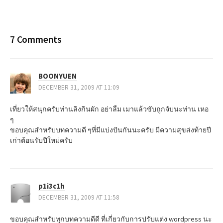
P
o
s
7 Comments
t
BOONYUEN
n
DECEMBER 31, 2009 AT 11:09
a
เที่ยวให้สนุกครับท่านลิงกินผัก อย่าลืม เมาแล้วขับถูกจับนะท่าน เหอ
v
ๆ
ขอบคุณสำหรับบทความดี ๆที่มีแบ่งปันกันนะครับ มีความสุขส่งท้ายปี
i
เก่าต้อนรับปีใหม่ครับ
g
a
p1i3c1h
t
DECEMBER 31, 2009 AT 11:58
i
ขอบคุณสำหรับทุกบทความดีดี ที่เกี่ยวกับการปรับแต่ง wordpress นะ