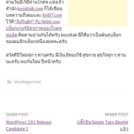
h
สามวันนี้ ก็มีท่านโกศล แห่งเจ้า
สำนัก
kosoltalk.com
ก็ได้เขียน
บทความถึงผมและ
XirBIT.com
f
ไว้ที่
“ลิงกินผัก” กับ Xirbit.com
บล็อกเกอร์มิตรภาพของโกศล
ทอล์ค
ติดตามอ่านกันได้ครับ kosoltak นี่ก็คือว่าเป็นพันธบล็อก
o
ของผมอีกบล็อกหนึ่งเลยหละ่ครับ
r
สวัสดีปีใหม่ทุก ๆ ท่านครับ มีเงิน มีทองใช้ สุขกาย สุขใจทุก ๆ ท่าน
นะครับ พบกันใหม่ ปีหน้าครับ
:
Uncategorized
OLDER POST
NEWER POST
WordPress 2.9.1 Release
ปลั๊กอิน Simple Tags อัพเดท
Candidate 1
แล้ว