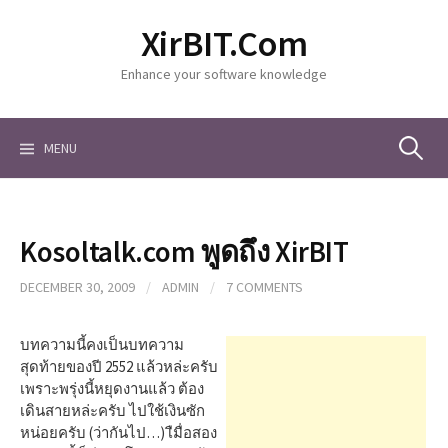
S
XirBIT.Com
k
i
Enhance your software knowledge
p
t
o
c
MENU
S
o
n
t
e
e
Kosoltalk.com พูดถึง XirBIT
n
a
t
DECEMBER 30, 2009
/
ADMIN
/
7 COMMENTS
r
บทความนี้คงเป็นบทความ
สุดท้ายของปี 2552 แล้วหล่ะครับ
เพราะพรุ่งนี้หยุดงานแล้ว ต้อง
c
เดินสายหล่ะครับ ไปใช้เงินซัก
หน่อยครับ (ว่ากันไป…) เืมื่อสอง