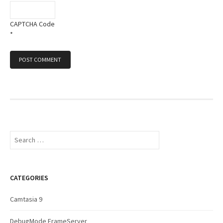
CAPTCHA Code
*
S
e
a
r
c
CATEGORIES
h
f
Camtasia 9
o
r
DebugMode FrameServer