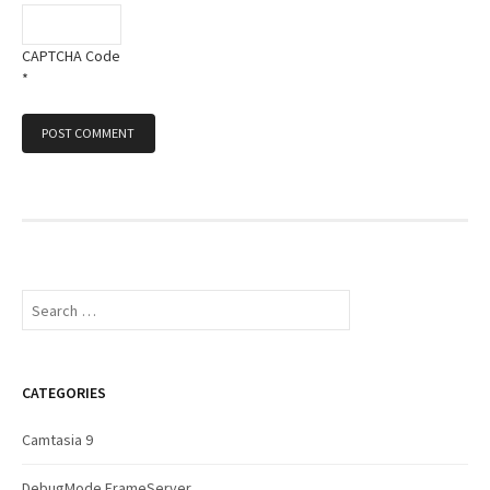
CAPTCHA Code
*
S
e
a
r
c
CATEGORIES
h
f
Camtasia 9
o
r
DebugMode FrameServer