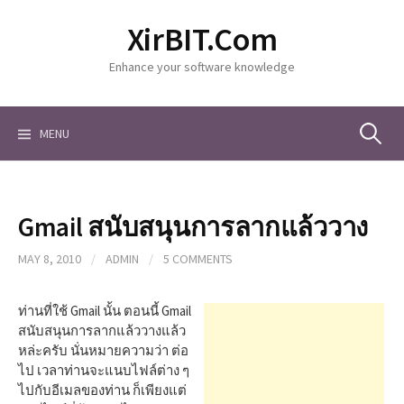
S
XirBIT.Com
k
i
Enhance your software knowledge
p
t
o
c
MENU
S
o
n
t
e
e
Gmail สนับสนุนการลากแล้ววาง
n
a
t
MAY 8, 2010
/
ADMIN
/
5 COMMENTS
r
ท่านที่ใช้ Gmail นั้น ตอนนี้ Gmail
สนับสนุนการลากแล้ววางแล้ว
หล่ะครับ นั่นหมายความว่า ต่อ
c
ไป เวลาท่านจะแนบไฟล์ต่าง ๆ
ไปกับอีเมลของท่าน ก็เพียงแต่