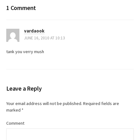
s
1 Comment
t
vardaook
n
JUNE 16, 2010 AT 10:13
a
tank you verry mush
v
i
g
Leave a Reply
a
Your email address will not be published.
Required fields are
t
marked
*
i
Comment
o