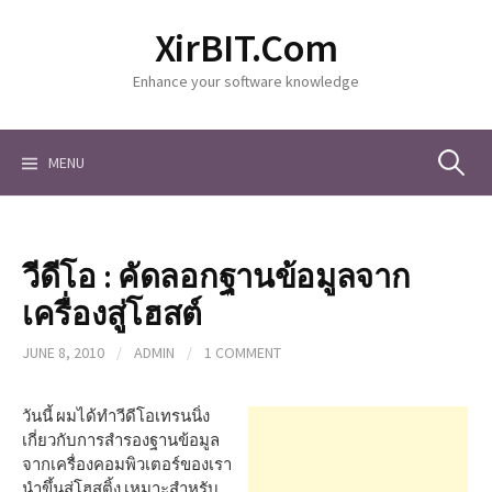
S
XirBIT.Com
k
i
Enhance your software knowledge
p
t
o
c
MENU
S
o
n
t
e
e
วีดีโอ : คัดลอกฐานข้อมูลจาก
n
a
t
เครื่องสู่โฮสต์
JUNE 8, 2010
/
ADMIN
/
1 COMMENT
r
วันนี้ ผมได้ทำวีดีโอเทรนนิ่ง
c
เกี่ยวกับการสำรองฐานข้อมูล
จากเครื่องคอมพิวเตอร์ของเรา
นำขึ้นสู่โฮสติ้ง เหมาะสำหรับ