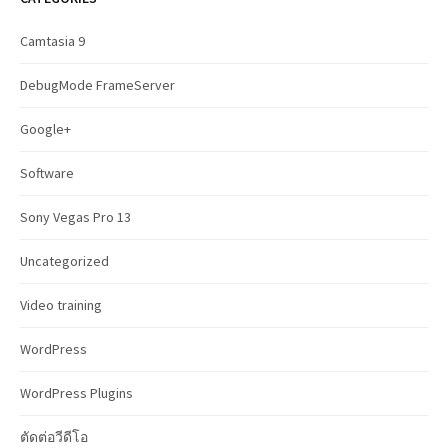
h
f
Camtasia 9
o
r
DebugMode FrameServer
:
Google+
Software
Sony Vegas Pro 13
Uncategorized
Video training
WordPress
WordPress Plugins
ตัดต่อวีดีโอ