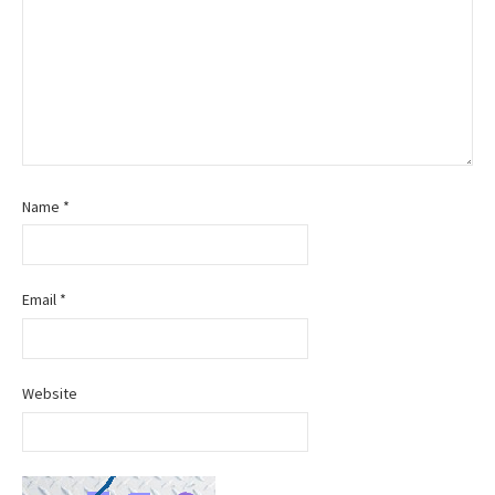
n
Name
*
Email
*
Website