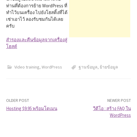
h
ท่านที่ต้องการย้าย WordPress ที่
ทำไว้บนเครื่อง ไปยังโฮสติ้งที่ได้
f
เช่าเอาไว้ ลองรับชมกันได้เลย
ครับ
o
สำรองและคืนข้อมูลจากเครื่องสู่
โฮสต์
r
Video training
,
WordPress
ฐานข้อมูล
,
ย้ายข้อมูล
:
OLDER POST
NEWER POST
Hosting $9.95 พร้อมโดเมน
วีดีโอ : สร้าง FAQ ใน
WordPress
P
o