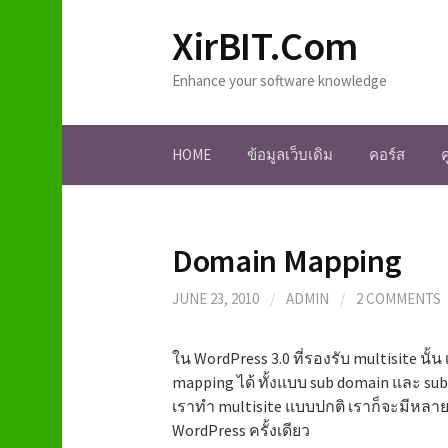
S
XirBIT.Com
k
i
Enhance your software knowledge
p
t
o
HOME
ข้อมูลเว็บเดิม
คอร์ส
c
o
n
t
Domain Mapping
e
n
JUNE 23, 2010
/
ADMIN
/
2 COMMENTS
t
ใน WordPress 3.0 ที่รองรับ multisite น
mapping ได้ ทั้งแบบ sub domain และ sub 
เราทำ multisite แบบปกติ เราก็จะมีหลาย 
WordPress ครั้งเดียว