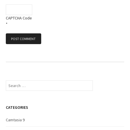
CAPTCHA Code
*
S
e
a
r
c
CATEGORIES
h
f
Camtasia 9
o