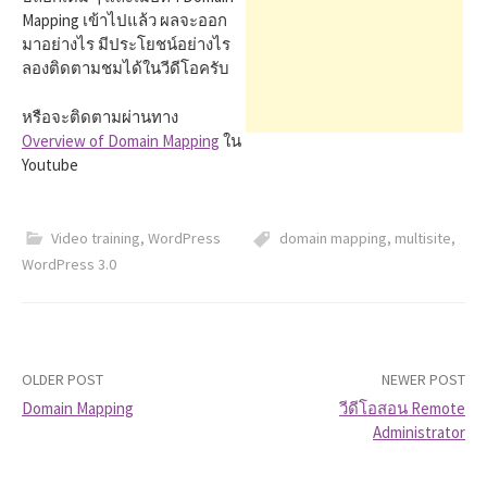
h
Mapping เข้าไปแล้ว ผลจะออก
มาอย่างไร มีประโยชน์อย่างไร
f
ลองติดตามชมได้ในวีดีโอครับ
หรือจะติดตามผ่านทาง
o
Overview of Domain Mapping
ใน
Youtube
r
Video training
,
WordPress
domain mapping
,
multisite
,
:
WordPress 3.0
OLDER POST
NEWER POST
Domain Mapping
วีดีโอสอน Remote
Administrator
P