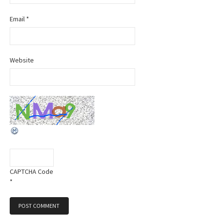
o
Email
*
n
Website
CAPTCHA Code
*