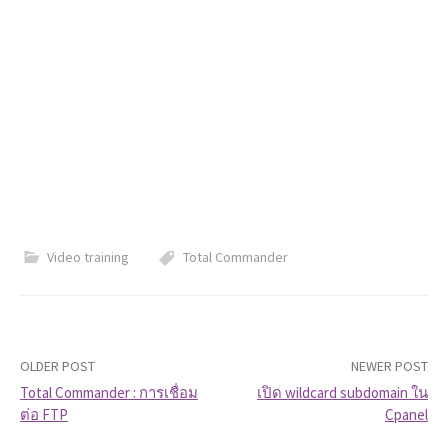
Video training
Total Commander
OLDER POST
NEWER POST
Total Commander : การเชื่อม
เปิด wildcard subdomain ใน
ต่อ FTP
Cpanel
P