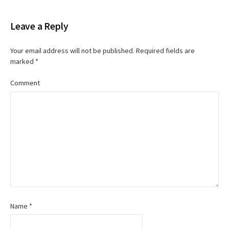
o
Leave a Reply
s
t
Your email address will not be published.
Required fields are
marked
*
n
Comment
a
v
i
g
a
t
Name
*
i