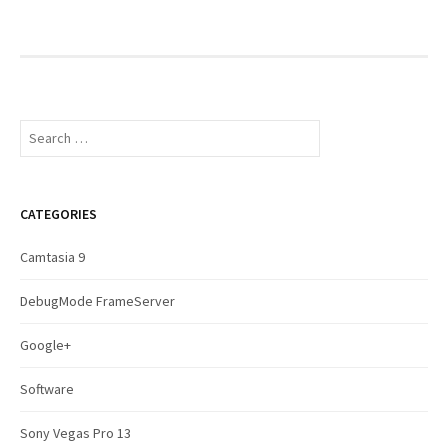
S
e
a
r
c
CATEGORIES
h
f
Camtasia 9
o
r
DebugMode FrameServer
:
Google+
Software
Sony Vegas Pro 13