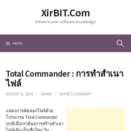
S
XirBIT.Com
k
i
Enhance your software knowledge
p
t
o
c
MENU
S
o
n
t
e
e
Total Commander : การทำสำเนา
n
a
t
ไฟล์
AUGUST 5, 2010
/
ADMIN
/
LEAVE A COMMENT
r
แสดงการคัดลอกไฟล์ด้วย
c
โปรแกรม Total Commander
ปกติเมื่อเราต้องการสร้างสำเนา
ไฟล์เดิม เป็นชื่อใหม่ ใน