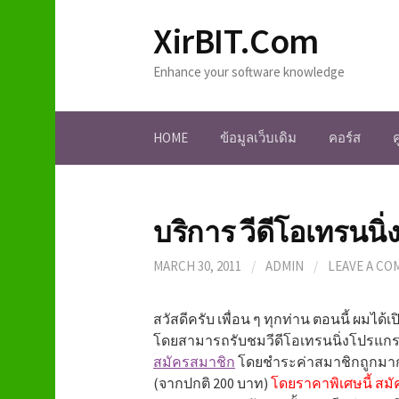
S
XirBIT.Com
k
i
Enhance your software knowledge
p
t
o
HOME
ข้อมูลเว็บเดิม
คอร์ส
c
o
n
t
บริการ วีดีโอเทรนนิ่
e
n
MARCH 30, 2011
/
ADMIN
/
LEAVE A C
t
สวัสดีครับ เพื่อน ๆ ทุกท่าน ตอนนี้ ผมได้เ
โดยสามารถรับชมวีดีโอเทรนนิ่งโปรแกรม
สมัครสมาชิก
โดยชำระค่าสมาชิกถูกมาก 
(จากปกติ 200 บาท)
โดยราคาพิเศษนี้ สมัคร