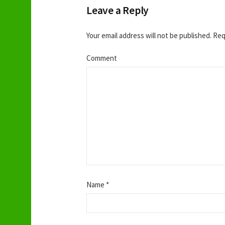
o
Leave a Reply
s
Your email address will not be published.
Requ
t
Comment
n
a
v
i
g
Name
*
a
t