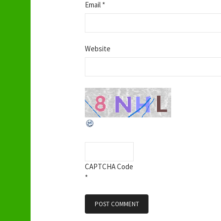
Email
*
i
o
Website
n
CAPTCHA Code
*