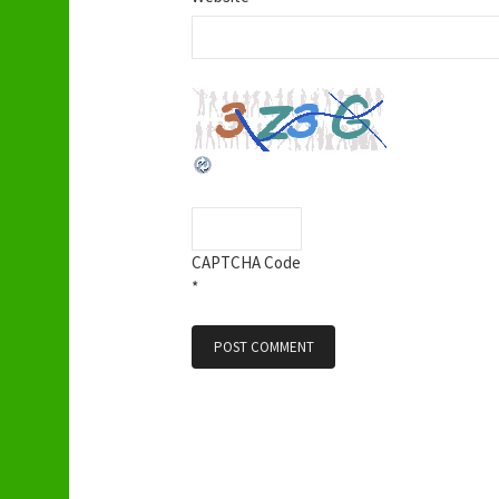
n
CAPTCHA Code
*