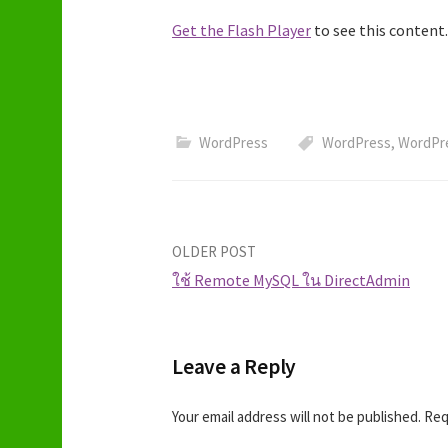
Get the Flash Player
to see this content.
WordPress
WordPress
,
WordPre
OLDER POST
ใช้ Remote MySQL ใน DirectAdmin
P
o
Leave a Reply
s
Your email address will not be published.
Requ