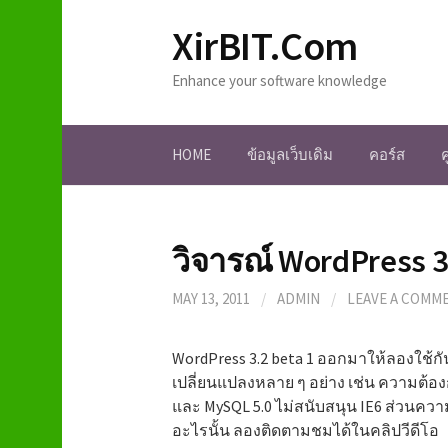
S
XirBIT.Com
k
i
Enhance your software knowledge
p
t
o
HOME
ข้อมูลเว็บเดิม
คอร์ส
c
o
n
t
วิจารณ์ WordPress 3
e
n
MAY 13, 2011
/
ADMIN
/
LEAVE A COMM
t
WordPress 3.2 beta 1 ออกมาให้ลองใช้ก
เปลี่ยนแปลงหลาย ๆ อย่าง เช่น ความต้องก
และ MySQL 5.0 ไม่สนับสนุน IE6 ส่วนความ
อะไรนั้น ลองติดตามชมได้ในคลิปวีดีโอ