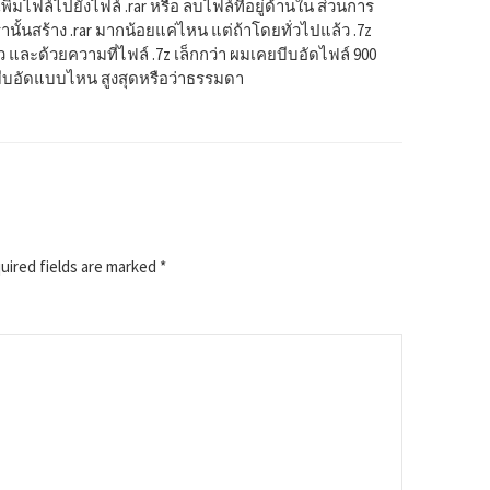
 เพิ่มไฟล์ไปยังไฟล์ .rar หรือ ลบไฟล์ที่อยู่ด้านใน ส่วนการ
านั้นสร้าง .rar มากน้อยแค่ไหน แต่ถ้าโดยทั่วไปแล้ว .7z
 และด้วยความที่ไฟล์ .7z เล็กกว่า ผมเคยบีบอัดไฟล์ 900
า บีบอัดแบบไหน สูงสุดหรือว่าธรรมดา
ired fields are marked
*