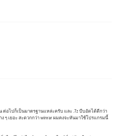
กัน ต่อไปก็เป็นมาตรฐานแหล่ะครับ และ .7z บีบอัดได้ดีกว่า
ก์ชั่นต่าง ๆ เยอะ สะดวกกว่า winrar ผมคงจะหันมาใช้โปรแกรมนี้