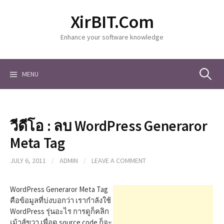
S
XirBIT.Com
k
i
Enhance your software knowledge
p
t
o
c
MENU
S
o
n
t
e
e
วีดีโอ : ลบ WordPress Generaror
n
a
t
Meta Tag
JULY 6, 2011
/
ADMIN
/
LEAVE A COMMENT
r
WordPress Generaror Meta Tag
c
คือข้อมูลที่บ่งบอกว่า เรากำลังใช้
WordPress รุ่นอะไร การดูก็คลิก
เม้าส์ขวา เพื่อดู source code ก็จะ