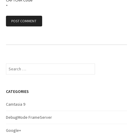
*
S
e
a
r
c
CATEGORIES
h
f
Camtasia 9
o
r
DebugMode FrameServer
:
Google+