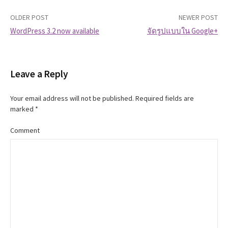
OLDER POST
NEWER POST
WordPress 3.2 now available
จัดรูปแบบใน Google+
P
o
Leave a Reply
s
Your email address will not be published.
Required fields are
t
marked
*
n
Comment
a
v
i
g