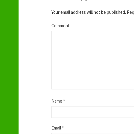
o
n
Your email address will not be published.
Requ
Comment
Name
*
Email
*