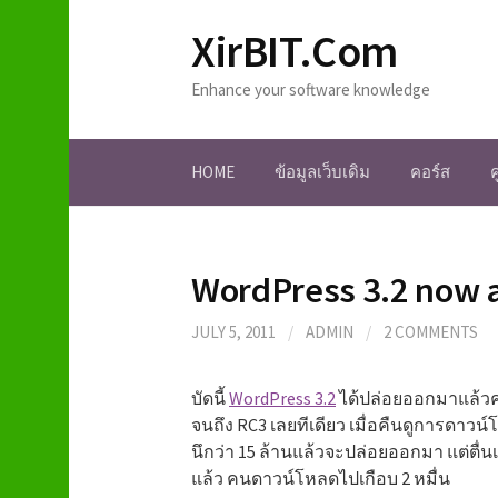
S
XirBIT.Com
k
i
Enhance your software knowledge
p
t
o
HOME
ข้อมูลเว็บเดิม
คอร์ส
c
o
n
t
WordPress 3.2 now a
e
n
JULY 5, 2011
/
ADMIN
/
2 COMMENTS
t
บัดนี้
WordPress 3.2
ได้ปล่อยออกมาแล้วค
จนถึง RC3 เลยทีเดียว เมื่อคืนดูการดาวน์โห
นึกว่า 15 ล้านแล้วจะปล่อยออกมา แต่ตื่
แล้ว คนดาวน์โหลดไปเกือบ 2 หมื่น