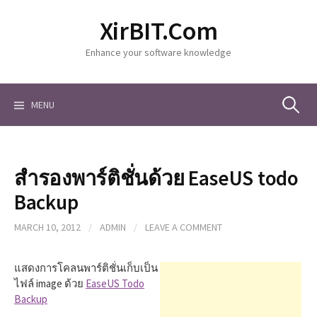
S
XirBIT.Com
k
i
Enhance your software knowledge
p
t
o
c
MENU
S
o
n
t
e
e
สำรองพาร์ติชั่นด้วย EaseUS todo
n
a
t
Backup
MARCH 10, 2012
/
ADMIN
/
LEAVE A COMMENT
r
แสดงการโคลนพาร์ติชั่นเก็บเป็น
c
ไฟล์ image ด้วย
EaseUS Todo
Backup