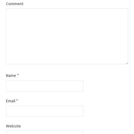
Comment
a
v
i
g
a
t
Name
*
i
o
Email
*
n
Website