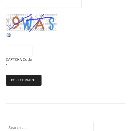
CAPTCHA Code
*
S
e