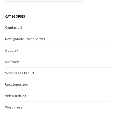
a
r
c
CATEGORIES
h
f
Camtasia 9
o
r
DebugMode FrameServer
:
Google+
Software
Sony Vegas Pro 13
Uncategorized
Video training
WordPress