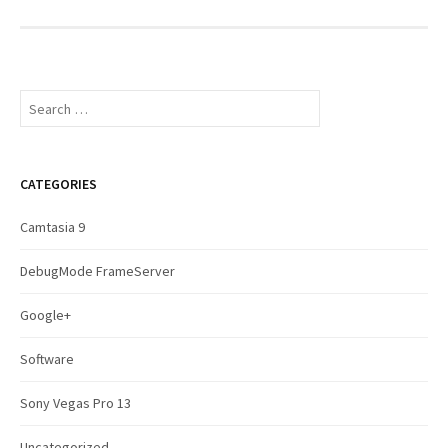
S
e
a
r
c
CATEGORIES
h
f
Camtasia 9
o
r
DebugMode FrameServer
:
Google+
Software
Sony Vegas Pro 13
Uncategorized