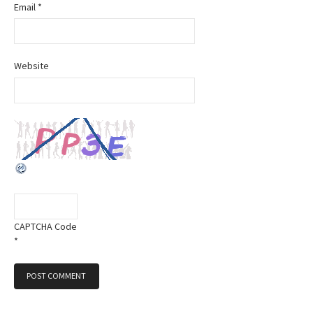
Email
*
n
Website
CAPTCHA Code
*