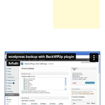
h
f
o
r
: