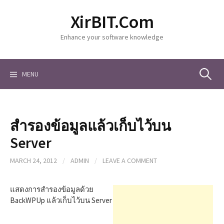
S
XirBIT.Com
k
i
Enhance your software knowledge
p
t
o
c
MENU
S
o
n
t
e
e
สำรองข้อมูลแล้วเก็บไว้บน
n
a
t
Server
MARCH 24, 2012
/
ADMIN
/
LEAVE A COMMENT
r
แสดงการสำรองข้อมูลด้วย
c
BackWPUp แล้วเก็บไว้บน Server