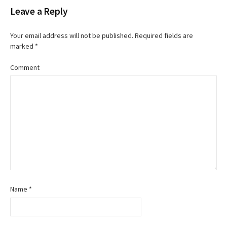
Leave a Reply
s
t
Your email address will not be published.
Required fields are
marked
*
n
Comment
a
v
i
g
a
t
Name
*
i
o