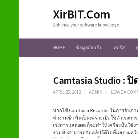
S
XirBIT.Com
k
i
Enhance your software knowledge
p
t
o
HOME
ข้อมูลเว็บเดิม
คอร์ส
c
o
n
t
Camtasia Studio : ป
e
n
APRIL 25, 2012
/
ADMIN
/
LEAVE A CO
t
หากใช้ Camtasia Recorder ในการจับภาพ
ทำงานช้า นั่นเป็นเพราะเปิดใช้ตัวเร่งก
เร่งการแสดงผล ก็จะทำให้เครื่องนั้นใช้ง
รวมทั้งสามารถจับคลิปวีดีโอที่แสดงผล