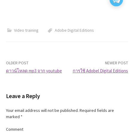
Video training
Adobe Digital Editions
OLDER POST
NEWER POST
ดาวน์โหลด mp3 จาก youtube
การใช้ Adobel Digital Editions
P
o
Leave a Reply
s
Your email address will not be published.
Required fields are
t
marked
*
n
Comment