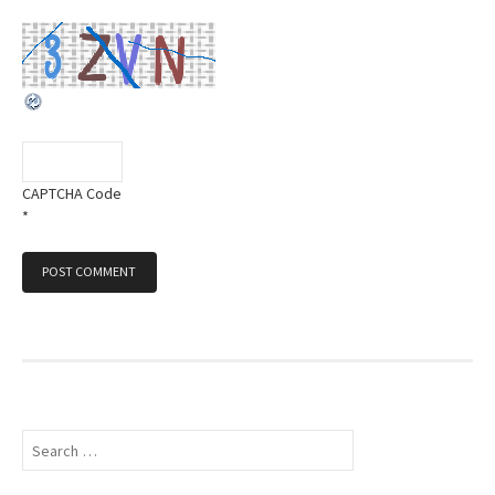
CAPTCHA Code
*
S
e
a