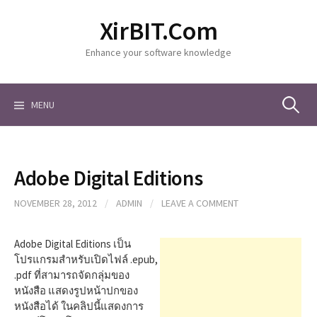
S
XirBIT.Com
k
i
Enhance your software knowledge
p
t
o
c
MENU
S
o
n
t
e
e
Adobe Digital Editions
n
a
t
NOVEMBER 28, 2012
/
ADMIN
/
LEAVE A COMMENT
r
Adobe Digital Editions เป็น
โปรแกรมสำหรับเปิดไฟล์ .epub,
.pdf ที่สามารถจัดกลุ่มของ
c
หนังสือ แสดงรูปหน้าปกของ
หนังสือได้ ในคลิปนี้แสดงการ