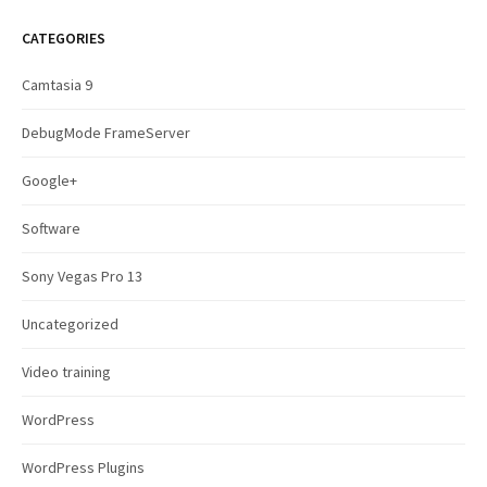
r
c
CATEGORIES
h
f
Camtasia 9
o
r
DebugMode FrameServer
:
Google+
Software
Sony Vegas Pro 13
Uncategorized
Video training
WordPress
WordPress Plugins