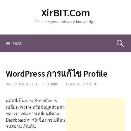
S
XirBIT.Com
k
i
Enhance your software knowledge
p
t
o
c
MENU
S
o
n
t
e
e
WordPress การแก้ไข Profile
n
a
t
DECEMBER 26, 2013
/
ADMIN
/
LEAVE A COMMENT
r
คลิปนี้เป็นการอธิบายถึงการ
เปลี่ยน Profile หรือข้อมูลส่วนตัว
ของเรา เช่น การเปลี่ยนสีของ
c
Dashboard การใส่ชื่อ การเปลี่ยน
รหัสผ่าน เป็นต้น