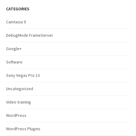
r
c
CATEGORIES
h
f
Camtasia 9
o
r
DebugMode FrameServer
:
Google+
Software
Sony Vegas Pro 13
Uncategorized
Video training
WordPress
WordPress Plugins