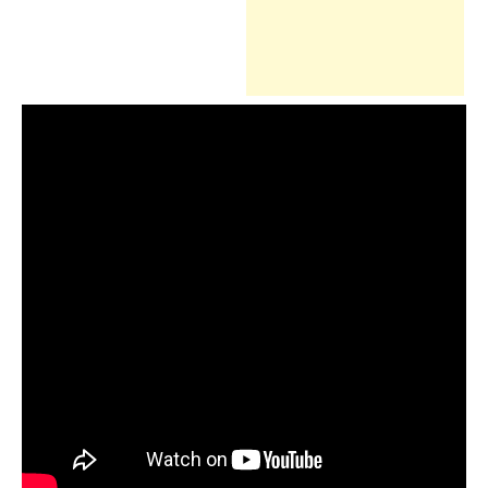
h
f
o
r
: