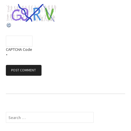
CAPTCHA Code
*
S
e
a