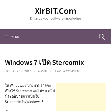
S
XirBIT.Com
k
i
Enhance your software knowledge
p
t
o
c
MENU
S
o
n
t
e
e
Windows 7 เปิด Stereomix
n
a
t
JANUARY 17, 2014
/
ADMIN
/
LEAVE A COMMENT
r
ใน Windows 7 บางท่านอาจจะ
เปิดใช้ Stereomix แต่ไม่พบ คลิป
นี้จะอธิบายการเปิดใช้
c
Stereomix ใน Windows 7