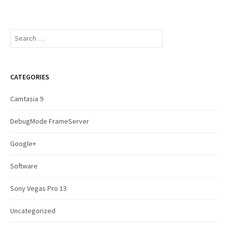
S
e
a
r
c
CATEGORIES
h
f
Camtasia 9
o
r
DebugMode FrameServer
:
Google+
Software
Sony Vegas Pro 13
Uncategorized