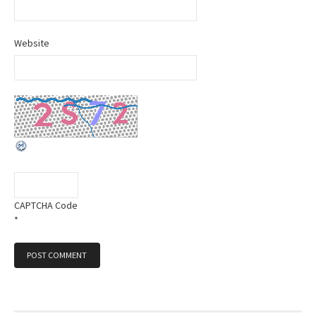
n
Website
CAPTCHA Code
*