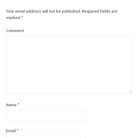
s
Your email address will not be published.
Required fields are
t
marked
*
n
Comment
a
v
i
g
a
t
Name
*
i
o
Email
*