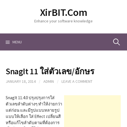
S
XirBIT.Com
k
i
Enhance your software knowledge
p
t
o
c
MENU
S
o
n
t
e
e
SnagIt 11 ใส่ตัวเลข/อักษร
n
a
t
JANUARY 18, 2014
/
ADMIN
/
LEAVE A COMMENT
r
SnagIt 11.4.0 ปรุงปรุงการใส่
ตัวเลขลำดับต่างๆ ทำให้ง่ายกว่า
แต่ก่อน และมีรูปแบบหลายรูป
c
แบบให้เลือก ใส่ Effect เปลี่ยนสี
หรือแก้ไขลำดับตามที่ต้องการ