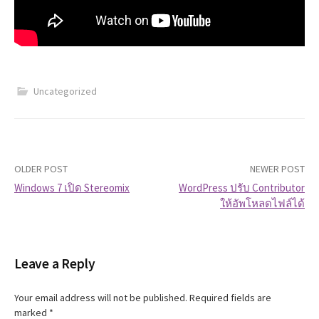
Uncategorized
OLDER POST
NEWER POST
Windows 7 เปิด Stereomix
WordPress ปรับ Contributor
ให้อัพโหลดไฟล์ได้
P
o
Leave a Reply
s
t
Your email address will not be published.
Required fields are
marked
*