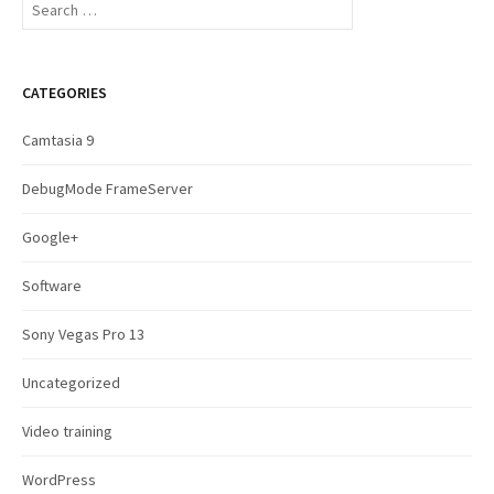
e
a
r
c
CATEGORIES
h
f
Camtasia 9
o
r
DebugMode FrameServer
:
Google+
Software
Sony Vegas Pro 13
Uncategorized
Video training
WordPress