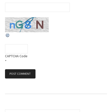
CAPTCHA Code
*
S