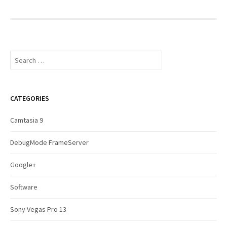
S
e
a
r
c
CATEGORIES
h
f
Camtasia 9
o
r
DebugMode FrameServer
:
Google+
Software
Sony Vegas Pro 13