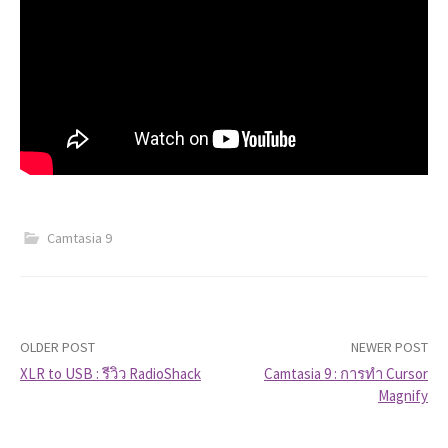
Camtasia 9
OLDER POST
NEWER POST
XLR to USB : รีวิว RadioShack
Camtasia 9 : การทำ Cursor
Magnify
P