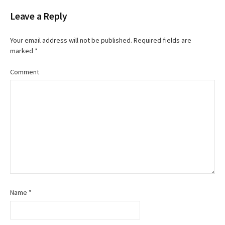
o
Leave a Reply
s
t
Your email address will not be published.
Required fields are
marked
*
n
Comment
a
v
i
g
a
t
Name
*
i
o