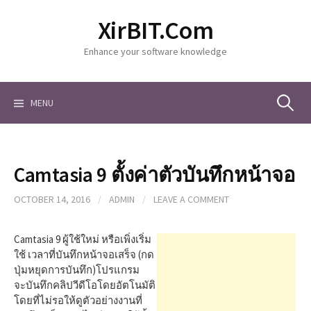
S
XirBIT.Com
k
i
Enhance your software knowledge
p
t
o
c
MENU
S
o
n
t
e
e
Camtasia 9 ตั้งค่าตัวบันทึกหน้าจอ
n
a
t
OCTOBER 14, 2016
/
ADMIN
/
LEAVE A COMMENT
r
Camtasia 9 ผู้ใช้ใหม่ หรือเพิ่งเริ่ม
ใช้ เวลาที่บันทึกหน้าจอเสร็จ (กด
ปุ่มหยุดการบันทึก)โปรแกรม
c
จะบันทึกคลิปวีดีโอโดยอัตโนมัติ
โดยที่ไม่รอให้ดูตัวอย่างงานที่