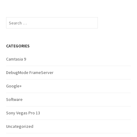
S
e
a
r
c
CATEGORIES
h
f
Camtasia 9
o
r
DebugMode FrameServer
:
Google+
Software
Sony Vegas Pro 13
Uncategorized