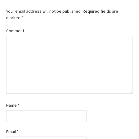
s
t
Your email address will not be published.
Required fields are
marked
*
n
Comment
a
v
i
g
a
t
Name
*
i
o
Email
*
n