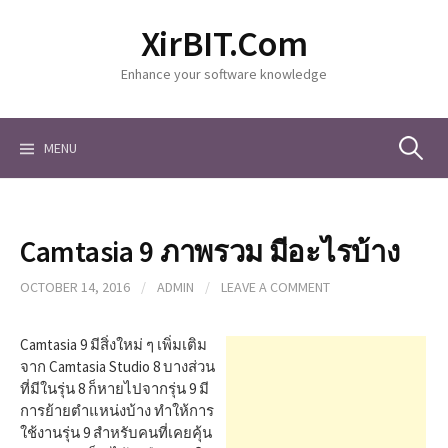
S
XirBIT.Com
k
i
Enhance your software knowledge
p
t
o
c
MENU
S
o
n
t
e
e
Camtasia 9 ภาพรวม มีอะไรบ้าง
n
a
t
OCTOBER 14, 2016
/
ADMIN
/
LEAVE A COMMENT
r
Camtasia 9 มีสิ่งใหม่ ๆ เพิ่มเติม
จาก Camtasia Studio 8 บางส่วน
ที่มีในรุ่น 8 ก็หายไปจากรุ่น 9 มี
c
การย้ายตำแหน่งบ้าง ทำให้การ
ใช้งานรุ่น 9 สำหรับคนที่เคยคุ้น