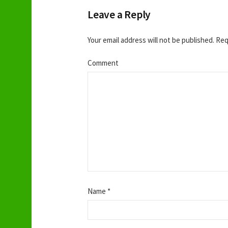
o
Leave a Reply
s
Your email address will not be published.
Requ
t
Comment
n
a
v
i
g
Name
*
a
t