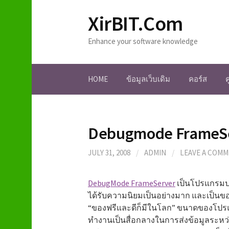
S
XirBIT.Com
k
i
Enhance your software knowledge
p
t
o
HOME
ข้อมูลเว็บเดิม
คอร์ส
c
o
n
t
Debugmode FrameS
e
n
JULY 31, 2008
/
ADMIN
/
LEAVE A COM
t
DebugMode FrameServer
เป็นโปรแกรมปร
ได้รับความนิยมเป็นอย่างมาก และเป็นของ
“ของฟรีและดีก็มีในโลก” ขนาดของโป
ทำงานเป็นสื่อกลางในการส่งข้อมูลระหว