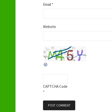
Email
*
i
o
Website
n
CAPTCHA Code
*