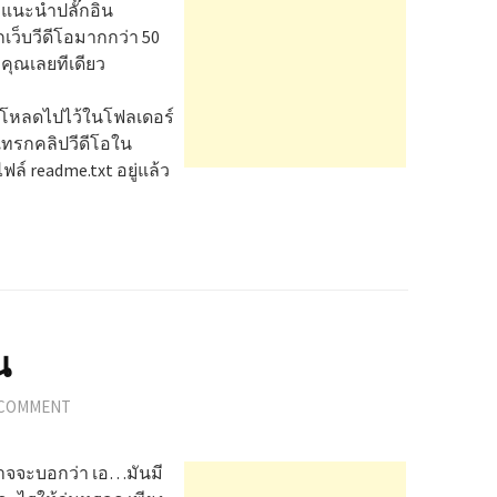
อแนะนำปลั๊กอิน
กเว็บวีดีโอมากกว่า 50
คุณเลยทีเดียว
อัพโหลดไปไว้ในโฟลเดอร์
รแทรกคลิปวีดีโอใน
์ readme.txt อยู่แล้ว
น
 COMMENT
นอาจจะบอกว่า เอ…มันมี