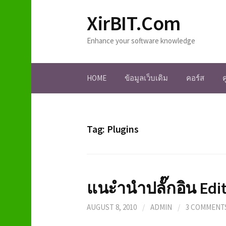
S
XirBIT.Com
k
i
Enhance your software knowledge
p
t
o
HOME
ข้อมูลเว็บเดิม
คอร์ส
c
o
n
t
e
Tag: Plugins
n
t
แนะำนำปลั๊กอิน Edi
AUGUST 8, 2010
/
ADMIN
/
3 COMMENT