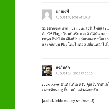
v
นายเจพี
i
AUGUST 9, 2009 AT 16:18
g
ผมอยากจะแทรก mp3 music ลงในโพสและแสดง
ต้องใช้ Plugin ไหนดีครับ และถ้าให้มัน aut
a
Player ก็ทำได้แค่ลิงค์ไป เล่นเพลงเท่านั้นเ
และคลิ๊กปุ่ม Play โดยไม่ต้องเปลี่ยนหน้าไ
t
i
ลิงกินผัก
o
AUGUST 14, 2009 AT 10:10
n
audio player มันทำได้นะครับ คุณไปกำหนดโ
เวลาเขียน tag ก็ตามด้านล่างเลยครับ
[audio:kaleido-medley-smoke.mp3]