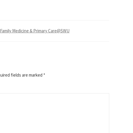
amily Medicine & Primary Care@SWU
ired fields are marked
*