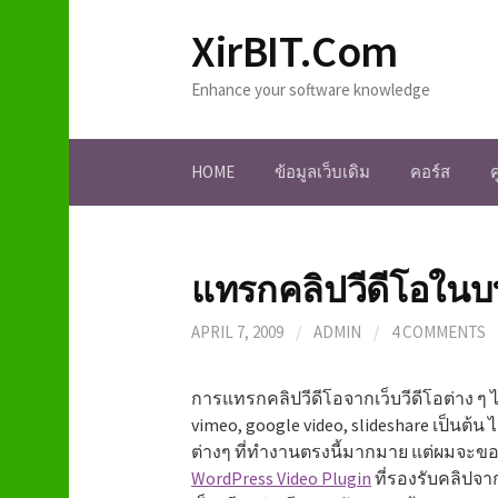
S
XirBIT.Com
k
i
Enhance your software knowledge
p
t
o
HOME
ข้อมูลเว็บเดิม
คอร์ส
c
o
n
t
แทรกคลิปวีดีโอใน
e
n
APRIL 7, 2009
/
ADMIN
/
4 COMMENTS
t
การแทรกคลิปวีดีโอจากเว็บวีดีโอต่าง ๆ ไ
vimeo, google video, slideshare เป็นต้น ไ
ต่างๆ ที่ทำงานตรงนี้มากมาย แต่ผมจะข
WordPress Video Plugin
ที่รองรับคลิปจา