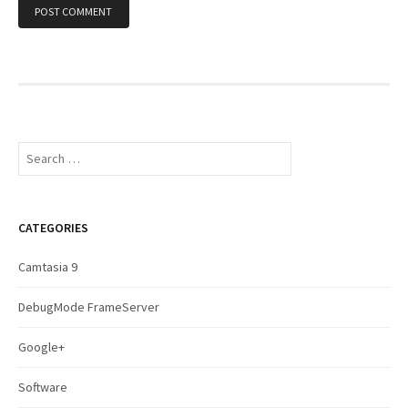
S
e
a
r
c
CATEGORIES
h
f
Camtasia 9
o
r
DebugMode FrameServer
:
Google+
Software