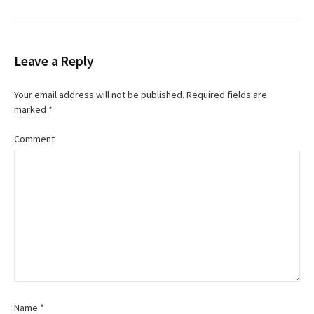
n
a
Leave a Reply
v
i
Your email address will not be published.
Required fields are
marked
*
g
Comment
a
t
i
o
n
Name
*