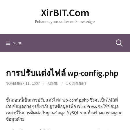
S
XirBIT.Com
k
i
Enhance your software knowledge
p
t
o
c
MENU
S
o
n
t
e
e
การปรับแต่งไฟล์ wp-config.php
n
a
t
NOVEMBER 11, 2007
/
ADMIN
/
1 COMMENT
r
ขั้นตอนนี้เป็นการปรับแต่งไฟล์ wp-config.php ซึ่งจะเป็นไฟล์ที่
เก็บข้อมูลต่าง ๆ เกี่ยวกับฐานข้อมูล เพื่อ WordPress จะใช้ข้อมูล
เหล่านี้ในการติดต่อกับฐานข้อมูล MySQL รวมทั้งสร้างตารางฐาน
c
ข้อมูลด้วย