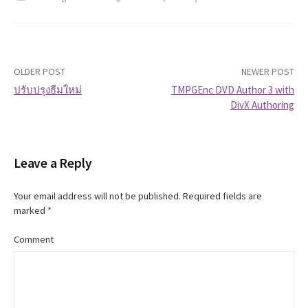
OLDER POST
NEWER POST
ปรับปรุงธีมใหม่
TMPGEnc DVD Author 3 with
DivX Authoring
P
o
Leave a Reply
s
t
Your email address will not be published.
Required fields are
marked
*
n
Comment
a
v