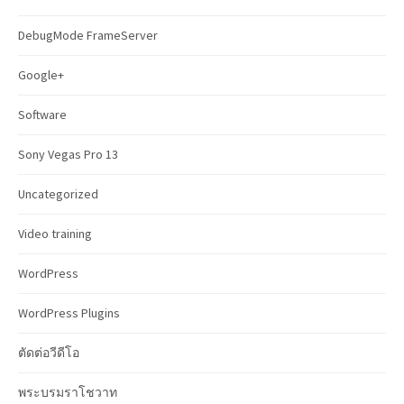
o
r
DebugMode FrameServer
:
Google+
Software
Sony Vegas Pro 13
Uncategorized
Video training
WordPress
WordPress Plugins
ตัดต่อวีดีโอ
พระบรมราโชวาท