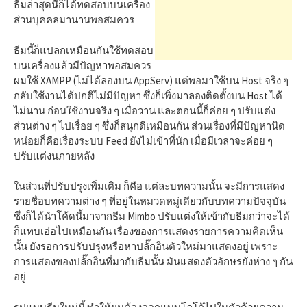
h
ธีมล่าสุดนี้ก็ได้ทดสอบบนเครื่อง
ส่วนบุคคลมานานพอสมควร
f
ธีมนี้ก็แปลกเหมือนกันใช้ทดสอบ
บนเครื่องแล้วมีปัญหาพอสมควร
ผมใช้ XAMPP (ไม่ได้ลองบน AppServ) แต่พอมาใช้บน Host จริง ๆ
o
กลับใช้งานได้ปกติไม่มีปัญหา ซึ่งก็เพิ่งมาลองติดตั้งบน Host ได้
ไม่นาน ก่อนใช้งานจริง ๆ เมื่อวาน และตอนนี้ก็ค่อย ๆ ปรับแต่ง
r
ส่วนต่าง ๆ ไปเรื่อย ๆ ซึ่งก็สนุกดีเหมือนกัน ส่วนเรื่องที่มีปัญหานิด
หน่อยก็คือเรื่องระบบ Feed ยังไม่เข้าที่นัก เมื่อมีเวลาจะค่อย ๆ
ปรับแต่งนภายหลัง
:
ในส่วนที่ปรับปรุงเพิ่มเติม ก็คือ แต่ละบทความนั้น จะมีการแสดง
รายชื่อบทความต่าง ๆ ที่อยู่ในหมวดหมู่เดียวกับบทความปัจจุบัน
ซึ่งก็ได้นำโค้ดนี้มาจากธีม Mimbo ปรับแต่งให้เข้ากับธีมกว่าจะได้
ก็แทบเอ๋อไปเหมือนกัน เรื่องของการแสดงรายการความคิดเห็น
นั้น ยังรอการปรับปรุงหรือหาปลั๊กอินตัวใหม่มาแสดงอยู่ เพราะ
การแสดงของปลั๊กอินที่มากับธีมนั้น มันแสดงตัวอักษรยังห่าง ๆ กัน
อยู่