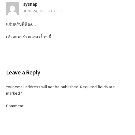
sysnap
n
JUNE 24, 2008 AT 23:00
a
แจ่มครับพี่น้อง…
v
เด๋วจะมาร่วมแจม เร็วๆ นี้
i
g
a
Leave a Reply
t
Your email address will not be published.
Required fields are
i
marked
*
o
Comment
n