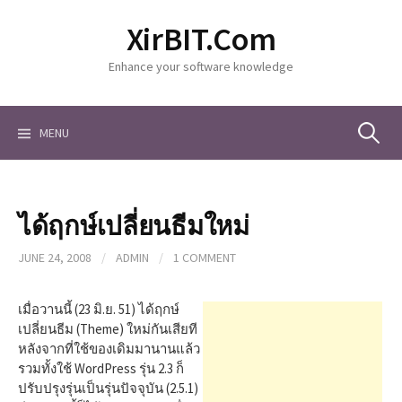
S
XirBIT.Com
k
i
Enhance your software knowledge
p
t
o
c
MENU
S
o
n
t
e
e
ได้ฤกษ์เปลี่ยนธีมใหม่
n
a
t
JUNE 24, 2008
/
ADMIN
/
1 COMMENT
r
เมื่อวานนี้ (23 มิ.ย. 51) ได้ฤกษ์
เปลี่ยนธีม (Theme) ใหม่กันเสียที
หลังจากที่ใช้ของเดิมมานานแล้ว
c
รวมทั้งใช้ WordPress รุ่น 2.3 ก็
ปรับปรุงรุ่นเป็นรุ่นปัจจุบัน (2.5.1)